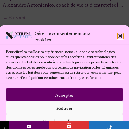
Alexandre Antonienko, coach de vie et d’entreprise […]
←
Suivant
Gérer le consentement aux
cookies
Pour offrir les meilleures expériences, nous utilisons des technologies
telles que les cookies pour stocker et/ou accéder aux informations des
appareils. Le fait de consentir à ces technologies nous permettra de traiter
des données telles que le comportement de navigation ou les ID uniques
sur ce site. Le fait de ne pas consentir ou de retirer son consentement peut
avoir un effet négatif sur certaines caractéristiques et fonctions.
Accepter
Votre havre de sérénité
Refuser
Mentions légales
Politique de cookies (UE)
Plan du site
Voir les préférences
Tous droits réservés
↓