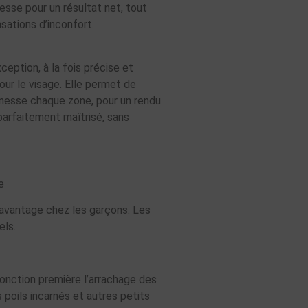
esse pour un résultat net, tout
nsations d’inconfort.
eption, à la fois précise et
our le visage. Elle permet de
inesse chaque zone, pour un rendu
parfaitement maîtrisé, sans
ne
d’avantage chez les garçons. Les
els.
fonction première l’arrachage des
s poils incarnés et autres petits