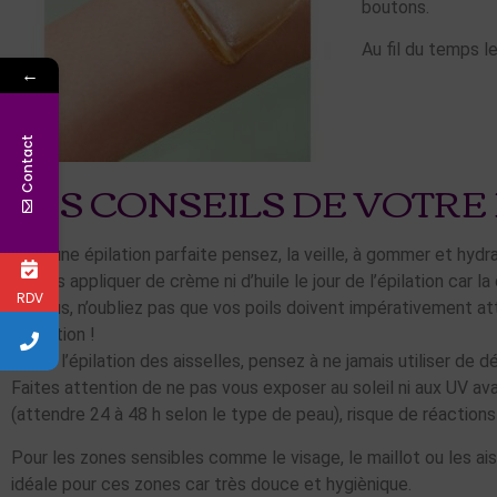
boutons.
Au fil du temps le
←
Contact
LES CONSEILS DE VOTRE
Pour une épilation parfaite pensez, la veille, à gommer et hydr
Ne pas appliquer de crème ni d’huile le jour de l’épilation car la 
RDV
De plus, n’oubliez pas que vos poils doivent impérativement a
l’épilation !
Après l’épilation des aisselles, pensez à ne jamais utiliser de d
Faites attention de ne pas vous exposer au soleil ni aux UV a
(attendre 24 à 48 h selon le type de peau), risque de réaction
Pour les zones sensibles comme le visage, le maillot ou les aisse
idéale pour ces zones car très douce et hygiènique.