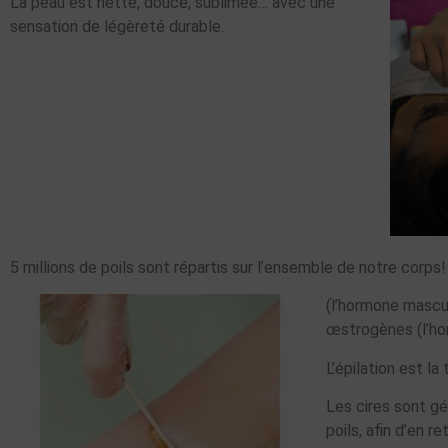
La peau est nette, douce, sublimée… avec une
sensation de légèreté durable.
5
millions de poils sont répartis sur l’ensemble de notre co
(l’hormone mascul
œstrogènes (l’hor
L’épilation est la
Les cires sont gé
poils, afin d’en 