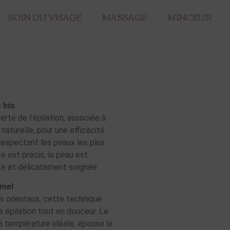
SOIN DU VISAGE
MASSAGE
MINCEUR
e bio
rte de l’épilation, associée à
 naturelle, pour une efficacité
respectant les peaux les plus
e est précis, la peau est
e et délicatement soignée.
amel
ls orientaux, cette technique
e épilation tout en douceur. Le
 à température idéale, épouse la