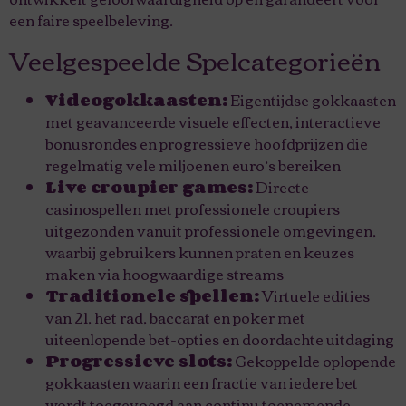
een faire speelbeleving.
Veelgespeelde Spelcategorieën
Videogokkaasten:
Eigentijdse gokkaasten
met geavanceerde visuele effecten, interactieve
bonusrondes en progressieve hoofdprijzen die
regelmatig vele miljoenen euro’s bereiken
Live croupier games:
Directe
casinospellen met professionele croupiers
uitgezonden vanuit professionele omgevingen,
waarbij gebruikers kunnen praten en keuzes
maken via hoogwaardige streams
Traditionele spellen:
Virtuele edities
van 21, het rad, baccarat en poker met
uiteenlopende bet-opties en doordachte uitdaging
Progressieve slots:
Gekoppelde oplopende
gokkaasten waarin een fractie van iedere bet
wordt toegevoegd aan continu toenemende