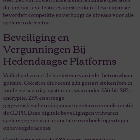
die innovatieve features verstrekken. Deze expansie
bevordert competitie en verhoogt de niveaus voor alle
spelers in de sector.
Beveiliging en
Vergunningen Bij
Hedendaagse Platforms
Veiligheid vormt de hoeksteen van ieder betrouwbaar
goksite. Goksites die recent zijn gestart steken fors in
moderne security-systemen, waaronder 256-bit SSL-
encryptie, 2FA en strenge
gegevensbeschermingsmaatregelen overeenkomstig
de GDPR. Deze digitale beveiligingen vrijwaren
spelersgegevens en monetaire overboekingen tegen
onbevoegde access.
Certificering door de KSA vormt cruciaal voor