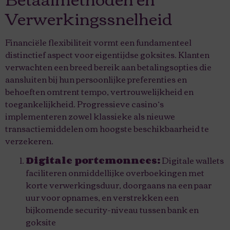
Verwerkingssnelheid
Financiële flexibiliteit vormt een fundamenteel
distinctief aspect voor eigentijdse goksites. Klanten
verwachten een breed bereik aan betalingsopties die
aansluiten bij hun persoonlijke preferenties en
behoeften omtrent tempo, vertrouwelijkheid en
toegankelijkheid. Progressieve casino’s
implementeren zowel klassieke als nieuwe
transactiemiddelen om hoogste beschikbaarheid te
verzekeren.
Digitale portemonnees:
Digitale wallets
faciliteren onmiddellijke overboekingen met
korte verwerkingsduur, doorgaans na een paar
uur voor opnames, en verstrekken een
bijkomende security-niveau tussen bank en
goksite