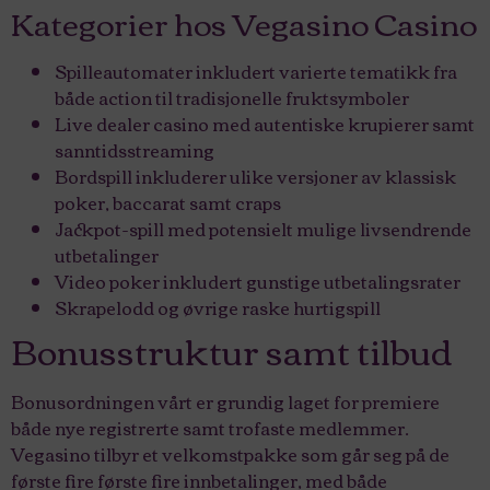
Kategorier hos Vegasino Casino
Spilleautomater inkludert varierte tematikk fra
både action til tradisjonelle fruktsymboler
Live dealer casino med autentiske krupierer samt
sanntidsstreaming
Bordspill inkluderer ulike versjoner av klassisk
poker, baccarat samt craps
Jackpot-spill med potensielt mulige livsendrende
utbetalinger
Video poker inkludert gunstige utbetalingsrater
Skrapelodd og øvrige raske hurtigspill
Bonusstruktur samt tilbud
Bonusordningen vårt er grundig laget for premiere
både nye registrerte samt trofaste medlemmer.
Vegasino tilbyr et velkomstpakke som går seg på de
første fire første fire innbetalinger, med både