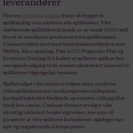
leverandører
Hos oss
Vegasino kasino
finner du bygget et
spillkatalog som omfatter alle spillønsker. Vårt
omfattende spillbibliotek består av av rundt 3000 spill
levert av anerkjente produsenter fra spillbransjen.
Casinoet jobber med med førsteklasses tilbydere som
NetEnt, Microgaming, Play’n GO, Pragmatic Play og
Evolution Gaming til å å sikre at spillerne spillere hos
oss oppnår adgang til de seneste pluss svært innovative
spilltitlene tilgjengelig i bransjen.
Spillutvalget vårt omfatter tidløse slots, moderne
videospilleautomater med progressive jackpotter,
bordspill inkludert blackjack og roulette, i tillegg til et
bredt live casino. Casinoet fornyer utvalget vårt
ukentlig inkludert ferske utgivelser, noe som vil
garantere at våre spillerne konsekvent oppdager nye
nytt og engasjerende å kunne prøve.