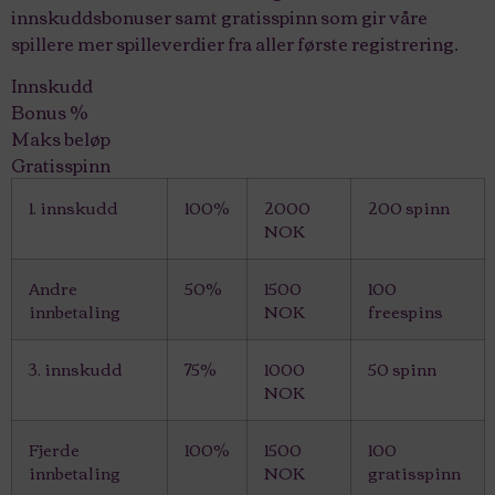
innskuddsbonuser samt gratisspinn som gir våre
spillere mer spilleverdier fra aller første registrering.
Innskudd
Bonus %
Maks beløp
Gratisspinn
1. innskudd
100%
2000
200 spinn
NOK
Andre
50%
1500
100
innbetaling
NOK
freespins
3. innskudd
75%
1000
50 spinn
NOK
Fjerde
100%
1500
100
innbetaling
NOK
gratisspinn