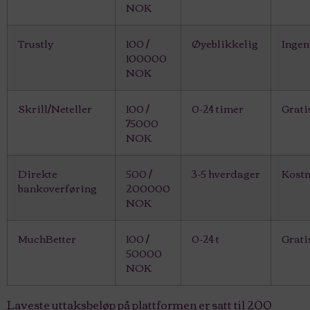
NOK
Trustly
100 /
Øyeblikkelig
Ingen
100000
NOK
Skrill/Neteller
100 /
0-24 timer
Grati
75000
NOK
Direkte
500 /
3-5 hverdager
Kostn
bankoverføring
200000
NOK
MuchBetter
100 /
0-24 t
Grati
50000
NOK
Laveste uttaksbeløp på plattformen er satt til 200