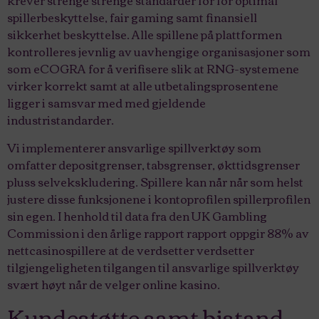
krever strenge strenge standarder for for optimal
spillerbeskyttelse, fair gaming samt finansiell
sikkerhet beskyttelse. Alle spillene på plattformen
kontrolleres jevnlig av uavhengige organisasjoner som
som eCOGRA for å verifisere slik at RNG-systemene
virker korrekt samt at alle utbetalingsprosentene
ligger i samsvar med med gjeldende
industristandarder.
Vi implementerer ansvarlige spillverktøy som
omfatter depositgrenser, tabsgrenser, økttidsgrenser
pluss selvekskludering. Spillere kan når når som helst
justere disse funksjonene i kontoprofilen spillerprofilen
sin egen. I henhold til data fra den UK Gambling
Commission i den årlige rapport rapport oppgir 88% av
nettcasinospillere at de verdsetter verdsetter
tilgjengeligheten tilgangen til ansvarlige spillverktøy
svært høyt når de velger online kasino.
Kundestøtte samt bistand