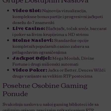
Video Slot:
Najnovija vizualizacija,
kompleksne bonus partije i progresivni jackpoti
dosežu do 7 znamenki
Live Casino:
Blackjack, točak sreće, baccarat
i poker sa živim krupijeima u HD strimu
Stolne Naslovi:
Standardne opcije
kompletnih popularnih casino zabava sa
prilagođavim ograničenjima
Jackpot Odjel:
Mega Moolah, Divine
Fortune i drugi milionski automati
Video Poker:
Jacks or Better, Deuces Wild i
druge varijante sa velikim RTP postocima
Posebne Osobine Gaming
Ponude
Svakošnja naslova u našoj gaming biblioteci ide sa
opširnim opisom, preciznim prikazivanjem RTP