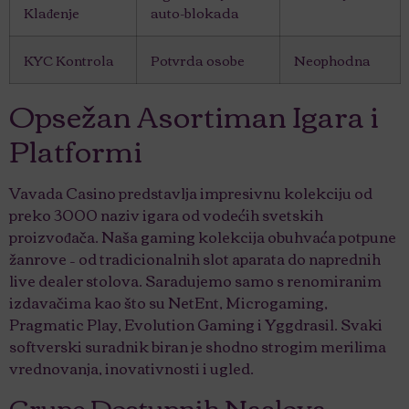
Klađenje
auto-blokada
KYC Kontrola
Potvrda osobe
Neophodna
Opsežan Asortiman Igara i
Platformi
Vavada Casino predstavlja impresivnu kolekciju od
preko 3000 naziv igara od vodećih svetskih
proizvođača. Naša gaming kolekcija obuhvaća potpune
žanrove – od tradicionalnih slot aparata do naprednih
live dealer stolova. Saradujemo samo s renomiranim
izdavačima kao što su NetEnt, Microgaming,
Pragmatic Play, Evolution Gaming i Yggdrasil. Svaki
softverski suradnik biran je shodno strogim merilima
vrednovanja, inovativnosti i ugled.
Grupe Dostupnih Naslova