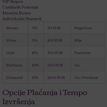
VIP Stepen
Cashback Postotak
Mesečni Bonus
Individualni Staratelj
Bronze
3%
50 EUR
Negativno
Silver
5%
100 EUR
Nije
Gold
8%
250 EUR
Pozitivno
Platinum
10%
500 EUR
Da
Diamond
15%
1000 EUR
Da + Prednost
Opcije Plaćanja i Tempo
Izvršenja