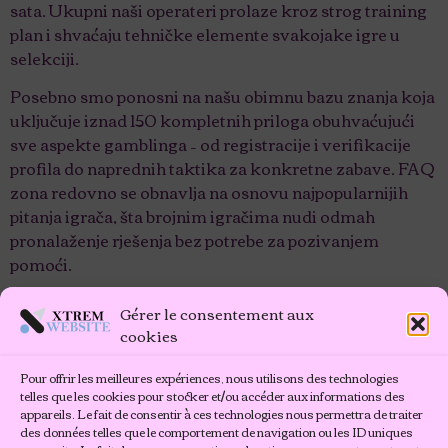
sata. Ukupni naši operateri prolaze kroz strog training
plan i shvaćaju tehničke elemente svakojake igre u
selekciji.
Posebno smo ponosni na našu obimnu bazu znanja koja
uključuje iznad 150 kompletnih priloga obuhvaćujući
sve aspekte gamblinga – od registracije i verifikacije
profila do naprednih taktika za konkretne zabave. FAQ
zona redovno se obnavlja na osnovu najpopularnijih
pitanja igrača, šta brojnim igračima nudi odmah
pronalaženje rješenja bez potrebe za pozivanjem
pomoći.
Gérer le consentement aux
cookies
Pour offrir les meilleures expériences, nous utilisons des technologies
telles que les cookies pour stocker et/ou accéder aux informations des
appareils. Le fait de consentir à ces technologies nous permettra de traiter
des données telles que le comportement de navigation ou les ID uniques