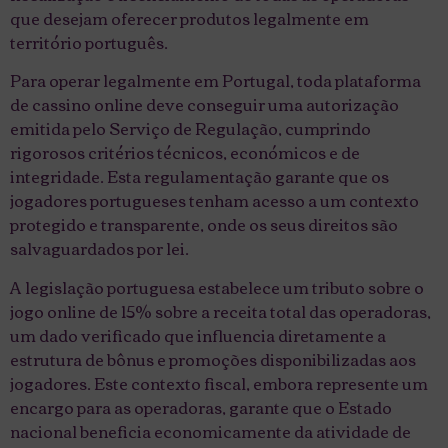
que desejam oferecer produtos legalmente em
território português.
Para operar legalmente em Portugal, toda plataforma
de cassino online deve conseguir uma autorização
emitida pelo Serviço de Regulação, cumprindo
rigorosos critérios técnicos, económicos e de
integridade. Esta regulamentação garante que os
jogadores portugueses tenham acesso a um contexto
protegido e transparente, onde os seus direitos são
salvaguardados por lei.
A legislação portuguesa estabelece um tributo sobre o
jogo online de 15% sobre a receita total das operadoras,
um dado verificado que influencia diretamente a
estrutura de bônus e promoções disponibilizadas aos
jogadores. Este contexto fiscal, embora represente um
encargo para as operadoras, garante que o Estado
nacional beneficia economicamente da atividade de