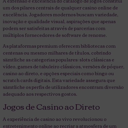
A extensão e excelência do catálogo de jogos constitui
um dos pilares centrais de qualquer casino online de
excelência. Jogadores modernos buscam variedade,
inovação e qualidade visual, aspirações que apenas
podem ser satisfeitas através de parcerias com
múltiplos fornecedores de software de renome.
As plataformas premium oferecem bibliotecas com
centenas ou mesmo milhares de títulos, cobrindo
sämtliche as categorias populares: slots clássicas e
vídeo, games de tabuleiro clássicos, versões de póquer,
casino ao direto, e opções especiais como bingo ou
scratch cards digitais. Esta variedade assegura que
sämtliche os perfis de utilizadores encontram diversão
adequado aos respectivos gostos.
Jogos de Casino ao Direto
A experiência de casino ao vivo revolucionou o
entretenimento online ao recriar a atmosfera de um