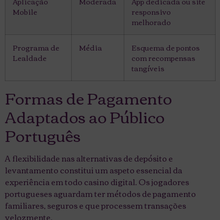
Aplicação
Moderada
App dedicada ou site
Mobile
responsivo
melhorado
Programa de
Média
Esquema de pontos
Lealdade
com recompensas
tangíveis
Formas de Pagamento
Adaptados ao Público
Português
A flexibilidade nas alternativas de depósito e
levantamento constitui um aspeto essencial da
experiência em todo casino digital. Os jogadores
portugueses aguardam ter métodos de pagamento
familiares, seguros e que processem transações
velozmente.