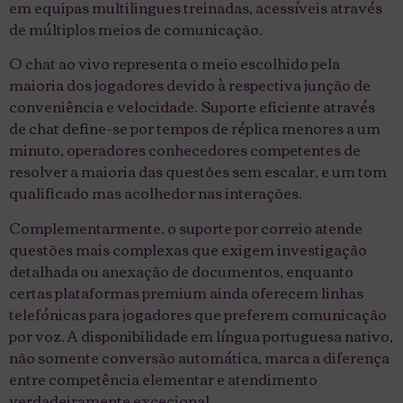
em equipas multilingues treinadas, acessíveis através
de múltiplos meios de comunicação.
O chat ao vivo representa o meio escolhido pela
maioria dos jogadores devido à respectiva junção de
conveniência e velocidade. Suporte eficiente através
de chat define-se por tempos de réplica menores a um
minuto, operadores conhecedores competentes de
resolver a maioria das questões sem escalar, e um tom
qualificado mas acolhedor nas interações.
Complementarmente, o suporte por correio atende
questões mais complexas que exigem investigação
detalhada ou anexação de documentos, enquanto
certas plataformas premium ainda oferecem linhas
telefónicas para jogadores que preferem comunicação
por voz. A disponibilidade em língua portuguesa nativo,
não somente conversão automática, marca a diferença
entre competência elementar e atendimento
verdadeiramente excecional.