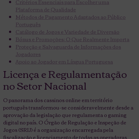
Critérios Essenciais para Escolher uma
Plataforma de Qualidade
Métodos de Pagamento Adaptados ao Público
Português
Catálogo de Jogos e Variedade de Diversão
Bónus e Promoções: O Que Realmente Importa
Proteção e Salvaguarda de Informações dos
Jogadores
Apoio ao Jogador em Língua Portuguesa
Licença e Regulamentação
no Setor Nacional
O panorama dos cassinos online em território
português transformou-se consideravelmente desde a
aprovação da legislação que regulamenta o gaming
digital no país. O Órgão de Regulação e Inspeção de
Jogos (SRIJ) é a organização encarregada pela
fiscalização e licenciamento de todas as operadoras