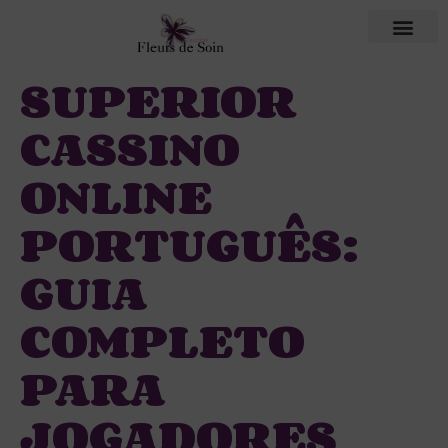
SUPERIOR
CASSINO
ONLINE
PORTUGUÊS:
GUIA
COMPLETO
PARA
JOGADORES