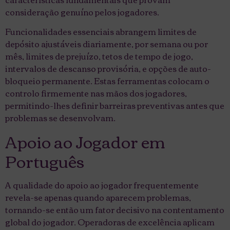
consideração genuíno pelos jogadores.
Funcionalidades essenciais abrangem limites de
depósito ajustáveis diariamente, por semana ou por
mês, limites de prejuízo, tetos de tempo de jogo,
intervalos de descanso provisória, e opções de auto-
bloqueio permanente. Estas ferramentas colocam o
controlo firmemente nas mãos dos jogadores,
permitindo-lhes definir barreiras preventivas antes que
problemas se desenvolvam.
Apoio ao Jogador em
Português
A qualidade do apoio ao jogador frequentemente
revela-se apenas quando aparecem problemas,
tornando-se então um fator decisivo na contentamento
global do jogador. Operadoras de excelência aplicam