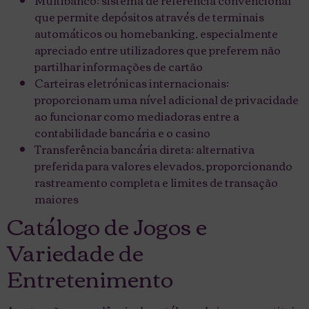
Multibanco: sistema de referência convencional
que permite depósitos através de terminais
automáticos ou homebanking, especialmente
apreciado entre utilizadores que preferem não
partilhar informações de cartão
Carteiras eletrónicas internacionais:
proporcionam uma nível adicional de privacidade
ao funcionar como mediadoras entre a
contabilidade bancária e o casino
Transferência bancária direta: alternativa
preferida para valores elevados, proporcionando
rastreamento completa e limites de transação
maiores
Catálogo de Jogos e
Variedade de
Entretenimento