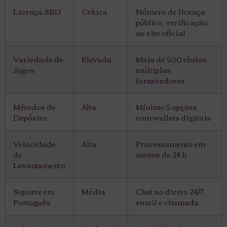
Licença SRIJ
Crítica
Número de licença
público, verificação
no site oficial
Variedade de
Elevada
Mais de 500 títulos,
Jogos
múltiplos
fornecedores
Métodos de
Alta
Mínimo 5 opções,
Depósito
com wallets digitais
Velocidade
Alta
Processamento em
de
menos de 24 h
Levantamento
Suporte em
Média
Chat ao direto 24/7,
Português
email e chamada