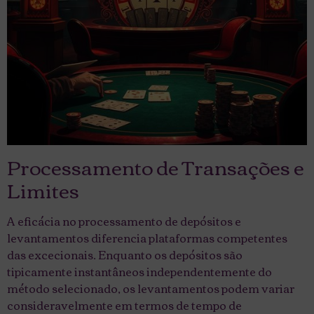
Processamento de Transações e
Limites
A eficácia no processamento de depósitos e
levantamentos diferencia plataformas competentes
das excecionais. Enquanto os depósitos são
tipicamente instantâneos independentemente do
método selecionado, os levantamentos podem variar
consideravelmente em termos de tempo de