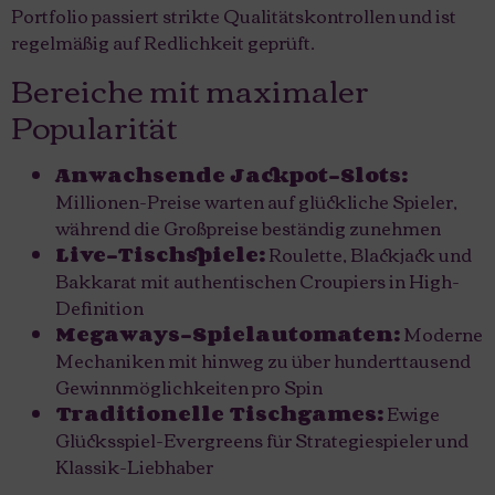
Portfolio passiert strikte Qualitätskontrollen und ist
regelmäßig auf Redlichkeit geprüft.
Bereiche mit maximaler
Popularität
Anwachsende Jackpot-Slots:
Millionen-Preise warten auf glückliche Spieler,
während die Großpreise beständig zunehmen
Live-Tischspiele:
Roulette, Blackjack und
Bakkarat mit authentischen Croupiers in High-
Definition
Megaways-Spielautomaten:
Moderne
Mechaniken mit hinweg zu über hunderttausend
Gewinnmöglichkeiten pro Spin
Traditionelle Tischgames:
Ewige
Glücksspiel-Evergreens für Strategiespieler und
Klassik-Liebhaber