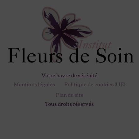
Votre havre de sérénité
Mentions légales
Politique de cookies (UE)
Plan du site
Tous droits réservés