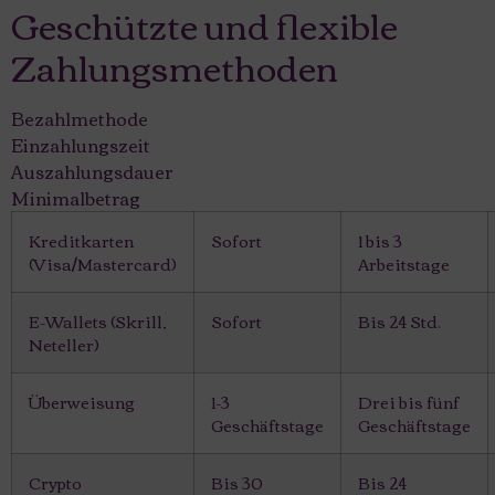
Geschützte und flexible
Zahlungsmethoden
Bezahlmethode
Einzahlungszeit
Auszahlungsdauer
Minimalbetrag
Kreditkarten
Sofort
1 bis 3
(Visa/Mastercard)
Arbeitstage
E-Wallets (Skrill,
Sofort
Bis 24 Std.
Neteller)
Überweisung
1-3
Drei bis fünf
Geschäftstage
Geschäftstage
Crypto
Bis 30
Bis 24