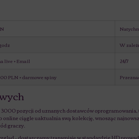
LN
Natychm
 godz
W zależ
a live + Email
24/7
00 PLN + darmowe spiny
Przezna
owych
d 3000 pozycji od uznanych dostawców oprogramowania, 
online ciągle uaktualnia swą kolekcję, wnosząc najnowsze
ód graczy.
ną wzgląd – dostarczamy transmisje w standardzie HD prowa