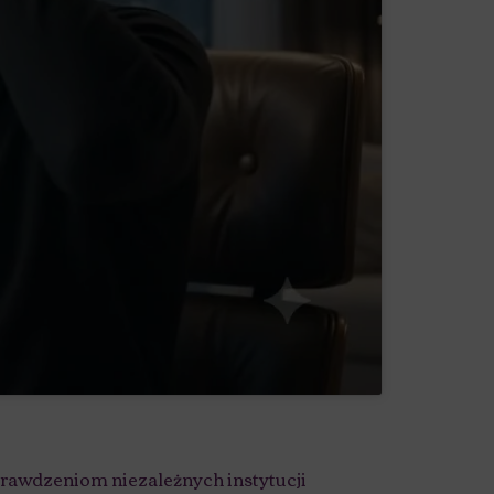
rawdzeniom niezależnych instytucji