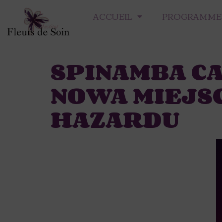
ACCUEIL
PROGRAMMES
SPINAMBA CA
NOWA MIEJS
HAZARDU