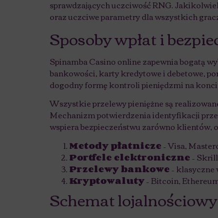
sprawdzających uczciwość RNG. Jakikolwiek 
oraz uczciwe parametry dla wszystkich grac
Sposoby wpłat i bezpi
Spinamba Casino online zapewnia bogatą wy
bankowości, karty kredytowe i debetowe, por
dogodny formę kontroli pieniędzmi na konci
Wszystkie przelewy pieniężne są realizowane
Mechanizm potwierdzenia identyfikacji prz
wspiera bezpieczeństwu zarówno klientów, o
Metody płatnicze
– Visa, Master
Portfele elektroniczne
– Skril
Przelewy bankowe
– klasyczne w
Kryptowaluty
– Bitcoin, Ethereum
Schemat lojalnościowy