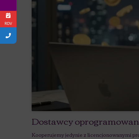
RDV
Dostawcy oprogramowani
Kooperujemy jedynie z licencjonowanymi pro