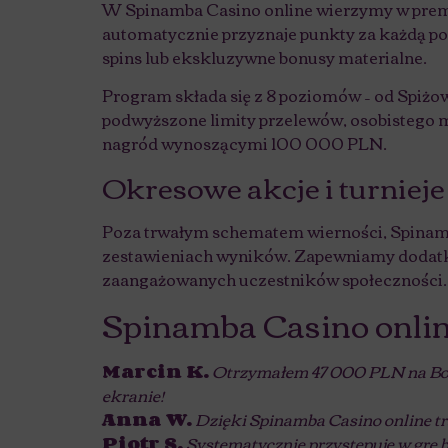
W Spinamba Casino online wierzymy w prem
automatycznie przyznaje punkty za każdą po
spins lub ekskluzywne bonusy materialne.
Program składa się z 8 poziomów – od Spiżo
podwyższone limity przelewów, osobistego m
nagród wynoszącymi 100 000 PLN.
Okresowe akcje i turnieje
Poza trwałym schematem wierności, Spinamb
zestawieniach wyników. Zapewniamy dodatko
zaangażowanych uczestników społeczności.
Spinamba Casino onlin
Marcin K.
Otrzymałem 47 000 PLN na Book
ekranie!
Anna W.
Dzięki Spinamba Casino online tr
Piotr S.
Systematycznie przystępuję w grę 