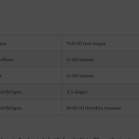
gar
Två till fem dagar
elbart
0-24 timmar
t
0-24 timmar
lickligen
3-5 dagar
lickligen
Noll till fyrtiåtta timmar