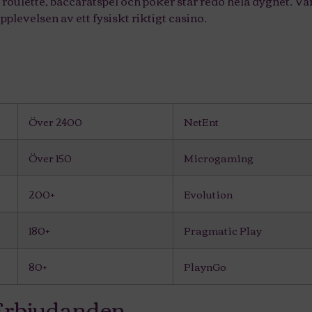
roulette, baccaratspel och poker står redo hela dygnet. V
plevelsen av ett fysiskt riktigt casino.
Över 2400
NetEnt
Över 150
Microgaming
200+
Evolution
180+
Pragmatic Play
80+
PlaynGo
Erbjudanden