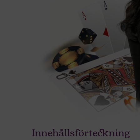
Innehållsförteckning