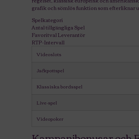
regelset, klassisk europeisk och amerikansk 
grafik och sömlös funktion som efterliknar up
Spelkategori
Antal tillgängliga Spel
Favoritval Leverantör
RTP-Intervall
Videoslots
Jackpottspel
Klassiska bordsspel
Live-spel
Videopoker
Kampanjbonusar och 