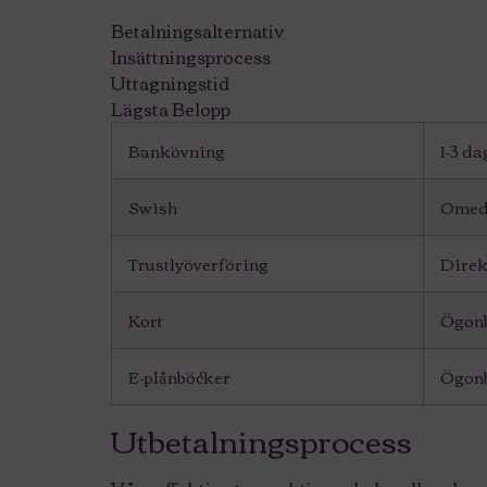
Betalningsalternativ
Insättningsprocess
Uttagningstid
Lägsta Belopp
Bankövning
1-3 da
Swish
Omed
Trustlyöverföring
Direk
Kort
Ögonb
E-plånböcker
Ögonb
Utbetalningsprocess