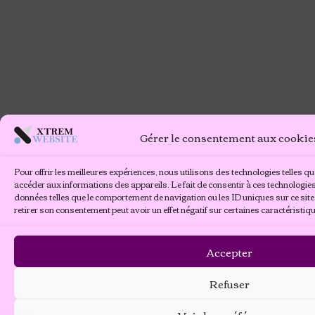
Gérer le consentement aux cookie
Pour offrir les meilleures expériences, nous utilisons des technologies telles q
accéder aux informations des appareils. Le fait de consentir à ces technologie
données telles que le comportement de navigation ou les ID uniques sur ce site.
retirer son consentement peut avoir un effet négatif sur certaines caractéristiqu
Accepter
Refuser
Voir les préférences