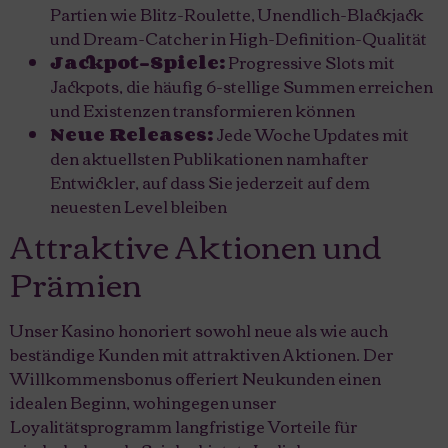
Partien wie Blitz-Roulette, Unendlich-Blackjack
und Dream-Catcher in High-Definition-Qualität
Jackpot-Spiele:
Progressive Slots mit
Jackpots, die häufig 6-stellige Summen erreichen
und Existenzen transformieren können
Neue Releases:
Jede Woche Updates mit
den aktuellsten Publikationen namhafter
Entwickler, auf dass Sie jederzeit auf dem
neuesten Level bleiben
Attraktive Aktionen und
Prämien
Unser Kasino honoriert sowohl neue als wie auch
beständige Kunden mit attraktiven Aktionen. Der
Willkommensbonus offeriert Neukunden einen
idealen Beginn, wohingegen unser
Loyalitätsprogramm langfristige Vorteile für