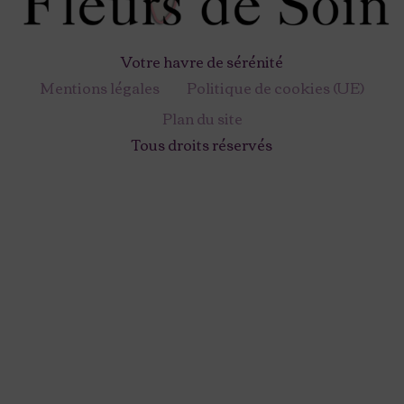
Votre havre de sérénité
Mentions légales
Politique de cookies (UE)
Plan du site
Tous droits réservés