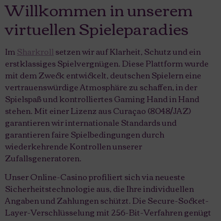
Willkommen in unserem
virtuellen Spieleparadies
Im
Sharkroll
setzen wir auf Klarheit, Schutz und ein
erstklassiges Spielvergnügen. Diese Plattform wurde
mit dem Zweck entwickelt, deutschen Spielern eine
vertrauenswürdige Atmosphäre zu schaffen, in der
Spielspaß und kontrolliertes Gaming Hand in Hand
stehen. Mit einer Lizenz aus Curaçao (8048/JAZ)
garantieren wir internationale Standards und
garantieren faire Spielbedingungen durch
wiederkehrende Kontrollen unserer
Zufallsgeneratoren.
Unser Online-Casino profiliert sich via neueste
Sicherheitstechnologie aus, die Ihre individuellen
Angaben und Zahlungen schützt. Die Secure-Socket-
Layer-Verschlüsselung mit 256-Bit-Verfahren genügt