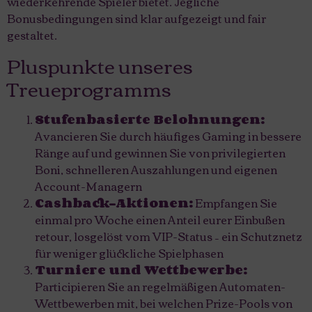
wiederkehrende Spieler bietet. Jegliche
Bonusbedingungen sind klar aufgezeigt und fair
gestaltet.
Pluspunkte unseres
Treueprogramms
Stufenbasierte Belohnungen:
Avancieren Sie durch häufiges Gaming in bessere
Ränge auf und gewinnen Sie von privilegierten
Boni, schnelleren Auszahlungen und eigenen
Account-Managern
Cashback-Aktionen:
Empfangen Sie
einmal pro Woche einen Anteil eurer Einbußen
retour, losgelöst vom VIP-Status – ein Schutznetz
für weniger glückliche Spielphasen
Turniere und Wettbewerbe:
Participieren Sie an regelmäßigen Automaten-
Wettbewerben mit, bei welchen Prize-Pools von