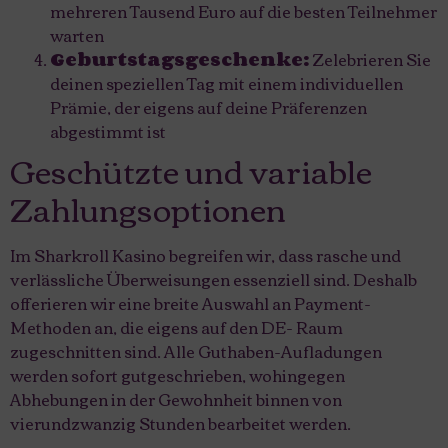
mehreren Tausend Euro auf die besten Teilnehmer
warten
Geburtstagsgeschenke:
Zelebrieren Sie
deinen speziellen Tag mit einem individuellen
Prämie, der eigens auf deine Präferenzen
abgestimmt ist
Geschützte und variable
Zahlungsoptionen
Im Sharkroll Kasino begreifen wir, dass rasche und
verlässliche Überweisungen essenziell sind. Deshalb
offerieren wir eine breite Auswahl an Payment-
Methoden an, die eigens auf den DE- Raum
zugeschnitten sind. Alle Guthaben-Aufladungen
werden sofort gutgeschrieben, wohingegen
Abhebungen in der Gewohnheit binnen von
vierundzwanzig Stunden bearbeitet werden.