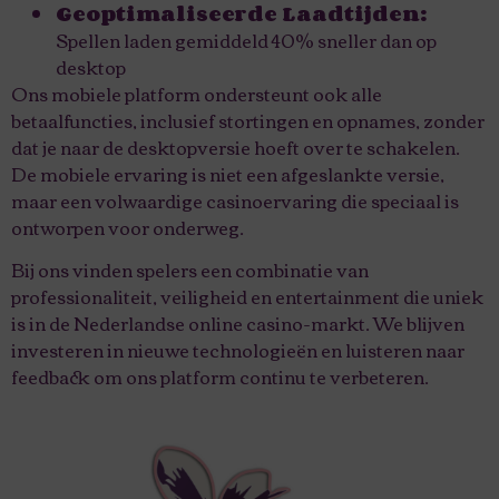
Geoptimaliseerde Laadtijden:
Spellen laden gemiddeld 40% sneller dan op
desktop
Ons mobiele platform ondersteunt ook alle
betaalfuncties, inclusief stortingen en opnames, zonder
dat je naar de desktopversie hoeft over te schakelen.
De mobiele ervaring is niet een afgeslankte versie,
maar een volwaardige casinoervaring die speciaal is
ontworpen voor onderweg.
Bij ons vinden spelers een combinatie van
professionaliteit, veiligheid en entertainment die uniek
is in de Nederlandse online casino-markt. We blijven
investeren in nieuwe technologieën en luisteren naar
feedback om ons platform continu te verbeteren.