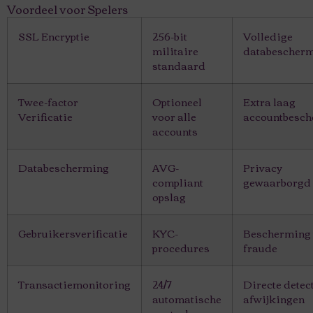
Voordeel voor Spelers
SSL Encryptie
256-bit
Volledige
militaire
databescher
standaard
Twee-factor
Optioneel
Extra laag
Verificatie
voor alle
accountbesc
accounts
Databescherming
AVG-
Privacy
compliant
gewaarborgd
opslag
Gebruikersverificatie
KYC-
Bescherming 
procedures
fraude
Transactiemonitoring
24/7
Directe detec
automatische
afwijkingen