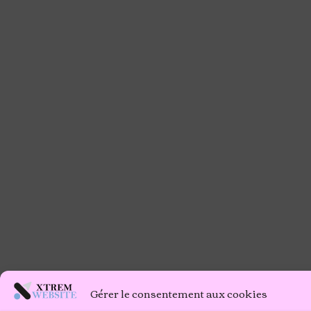
Gérer le consentement aux cookies