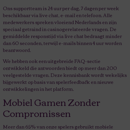
Ons supportteam is 24 uur per dag, 7 dagen per week
beschikbaar via live chat, e-mail en telefoon. Alle
medewerkers spreken vloeiend Nederlands en zijn
speciaal getraind in casinogerelateerde vragen. De
gemiddelde responstijd via live chat bedraagt minder
dan 60 seconden, terwijl e-mails binnen 4 uur worden
beantwoord.
We hebben ook een uitgebreide FAQ-sectie
ontwikkeld die antwoorden biedt op meer dan 200
veelgestelde vragen. Deze kennisbank wordt wekelijks
bijgewerkt op basis van spelerfeedback en nieuwe
ontwikkelingen in het platform.
Mobiel Gamen Zonder
Compromissen
Meer dan 65% van onze spelers gebruikt mobiele