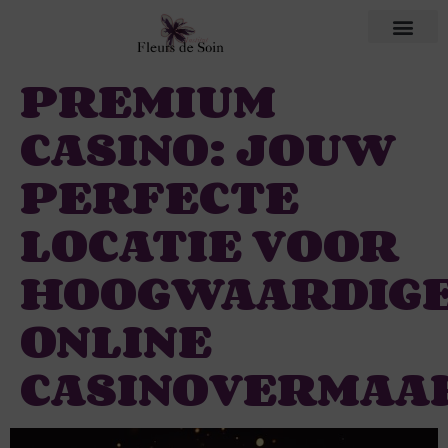
PREMIUM
CASINO: JOUW
PERFECTE
LOCATIE VOOR
HOOGWAARDIG
ONLINE
CASINOVERMAA