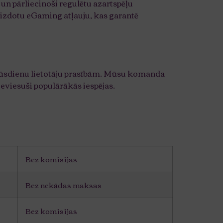
 un pārliecinoši regulētu azartspēļu
izdotu eGaming atļauju, kas garantē
mūsdienu lietotāju prasībām. Mūsu komanda
ieviesuši populārākās iespējas.
Bez komisijas
Bez nekādas maksas
Bez komisijas