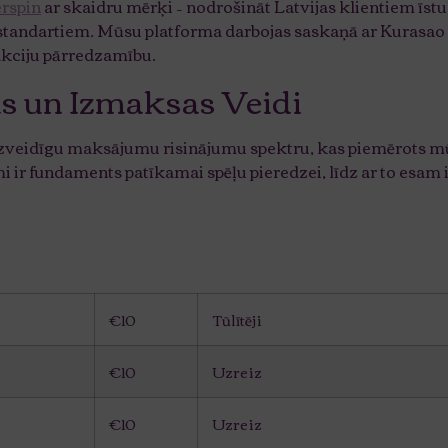
erspin
ar skaidru mērķi – nodrošināt Latvijas klientiem īstu
standartiem. Mūsu platforma darbojas saskaņā ar Kurasao 
akciju pārredzamību.
s un Izmaksas Veidi
dzveidīgu maksājumu risinājumu spektru, kas piemērots 
 ir fundaments patīkamai spēļu pieredzei, līdz ar to esam 
€10
Tūlītēji
€10
Uzreiz
€10
Uzreiz