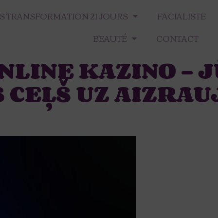
 TRANSFORMATION 21 JOURS
FACIALISTE
BEAUTÉ
CONTACT
NLINE KAZINO – 
 CEĻŠ UZ AIZRA