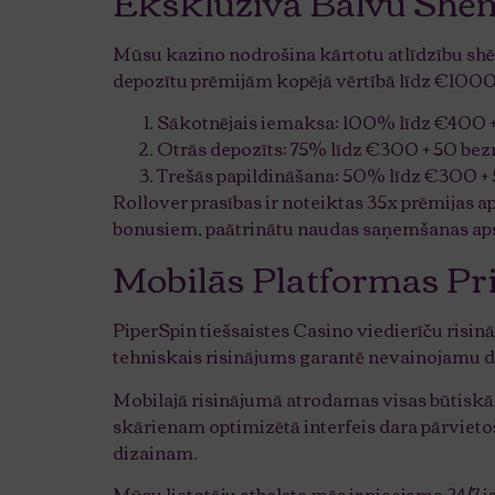
Ekskluzīvā Balvu Shē
Mūsu kazino nodrošina kārtotu atlīdzību shēm
depozītu prēmijām kopējā vērtībā līdz €100
Sākotnējais iemaksa: 100% līdz €400 +
Otrās depozīts: 75% līdz €300 + 50 bezm
Trešās papildināšana: 50% līdz €300 + 
Rollover prasības ir noteiktas 35x prēmijas 
bonusiem, paātrinātu naudas saņemšanas apst
Mobilās Platformas Pr
PiperSpin tiešsaistes Casino viedierīču risi
tehniskais risinājums garantē nevainojamu d
Mobilajā risinājumā atrodamas visas būtiskāk
skārienam optimizētā interfeis dara pārvieto
dizainam.
Mūsu lietotāju atbalsta mēs ir pieejama 24/7 i