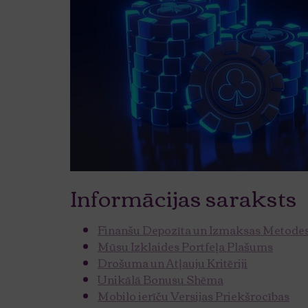
Informācijas saraksts
Finanšu Depozīta un Izmaksas Metode
Mūsu Izklaides Portfeļa Plašums
Drošuma un Atļauju Kritēriji
Unikālā Bonusu Shēma
Mobilo ierīču Versijas Priekšrocības