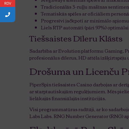
RDV
Tradicionālās 3-ruļļu mašīnas sentimen
Tematiskās spēles ar oficiāliem person
Progresīvi jackpoti ar minimālo apjo
Liels RTP automāti (pāri 97%) optimāl
Tiešsaistes Dīleru Klāsts
Sadarbība ar Evolution platformu Gaming, Pr
profesionālus dīlerus, HD attēla izšķirtspēju 
Drošuma un Licenču P
PiperSpin tiešsaistes Casino darbojas ar de
ar starptautiskajām regulējumiem. Mēs pieli
lielākajās finansiālajās institūcijās.
Visi programmatūras radītāji, ar ko sadarboj
Labs Labs. RNG Number Generator (RNG) aplie