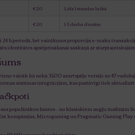
€20
Līdz 1 stundas laikā
€20
1-3 darba dienām
24 h periodā, bet vairākums proporcija e-maku transakciju 
ligāts identitātes apstiprināšanai saskaņā ar starptautiska
ašums
vieno vairāk kā nekā 3500 azartspēļu versiju no 47 vadoš
tformas sistēmas integrācijām, kas pastāvīgi tiek aktualiz
Jackpoti
isus populārākos žanrus – no klasiskiem augļu mašīnām lī
tEnt kompānijas, Microgaming un Pragmatic Gaming Play s
s 117,649 uzvaras kombinācijām