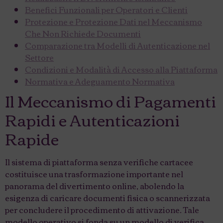
Benefici Funzionali per Operatori e Clienti
Protezione e Protezione Dati nel Meccanismo
Che Non Richiede Documenti
Comparazione tra Modelli di Autenticazione nel
Settore
Condizioni e Modalità di Accesso alla Piattaforma
Normativa e Adeguamento Normativa
Il Meccanismo di Pagamenti
Rapidi e Autenticazioni
Rapide
Il sistema di piattaforma senza verifiche cartacee
costituisce una trasformazione importante nel
panorama del divertimento online, abolendo la
esigenza di caricare documenti fisica o scannerizzata
per concludere il procedimento di attivazione. Tale
modello operativo si fonda su un modello di verifica