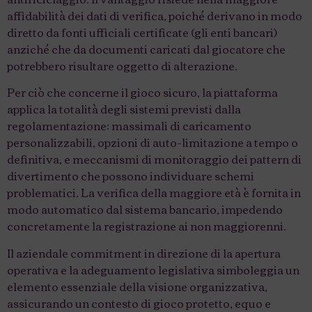
affidabilità dei dati di verifica, poiché derivano in modo
diretto da fonti ufficiali certificate (gli enti bancari)
anziché che da documenti caricati dal giocatore che
potrebbero risultare oggetto di alterazione.
Per ciò che concerne il gioco sicuro, la piattaforma
applica la totalità degli sistemi previsti dalla
regolamentazione: massimali di caricamento
personalizzabili, opzioni di auto-limitazione a tempo o
definitiva, e meccanismi di monitoraggio dei pattern di
divertimento che possono individuare schemi
problematici. La verifica della maggiore età è fornita in
modo automatico dal sistema bancario, impedendo
concretamente la registrazione ai non maggiorenni.
Il aziendale commitment in direzione di la apertura
operativa e la adeguamento legislativa simboleggia un
elemento essenziale della visione organizzativa,
assicurando un contesto di gioco protetto, equo e