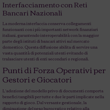
Interfacciamento con Reti
Bancari Nazionali
La moderna interfaccia conserva collegamenti
funzionanti con i più importanti network finanziari
italiani, garantendo interoperabilità con la maggior
parte degli istituti di bancari attivi sul mercato
domestico. Questa diffusione abilita di servire una
vasta quantità di potenziali utenti evitando di
tralasciare utenti di enti secondari o regionali.
Punti di Forza Operativi per
Gestori e Giocatori
L’adozione del modello privo di documenti comporta
benefici tangibili per tutte e due le parti implicate nella
rapporto di gioco. Dal versante gestionale, la
diminuzione del peso burocratico relativo alla