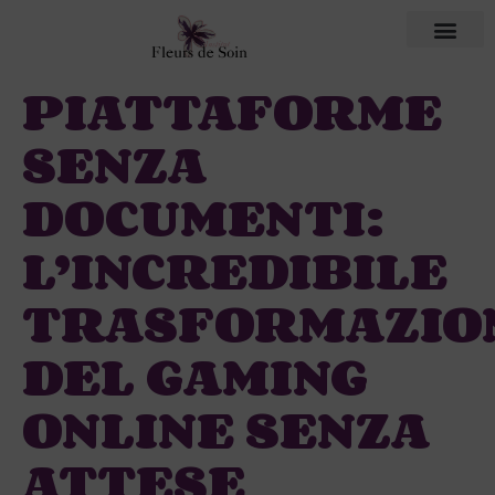
PIATTAFORME
SENZA
DOCUMENTI:
L’INCREDIBILE
TRASFORMAZIO
DEL GAMING
ONLINE SENZA
ATTESE