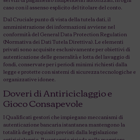
caso con il assenso esplicito del titolare del conto.
Dal Cruciale punto di vista della tutela dati, il
amministrazione dei informazioni avviene nel
conformità del General Data Protection Regulation
(Normativa dei Dati Tutela Direttiva). Le elementi
privati sono acquisite esclusivamente per obiettivi di
autenticazione delle generalità e lotta del lavaggio di
fondi, conservate per i periodi minimi richiesti dalla
legge e protette con sistemi di sicurezza tecnologiche e
organizzative idonee.
Doveri di Antiriciclaggio e
Gioco Consapevole
I Qualificati gestori che impiegano meccanismi di
autenticazione bancaria istantanea mantengono la
totalità degli requisiti previsti dalla legislazione
antiriciclaggio. Il vantaggio risiede nella maggiore