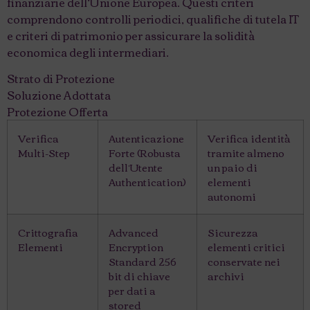
finanziarie dell’Unione Europea. Questi criteri
comprendono controlli periodici, qualifiche di tutela IT
e criteri di patrimonio per assicurare la solidità
economica degli intermediari.
Strato di Protezione
Soluzione Adottata
Protezione Offerta
Verifica
Autenticazione
Verifica identità
Multi-Step
Forte (Robusta
tramite almeno
dell’Utente
un paio di
Authentication)
elementi
autonomi
Crittografia
Advanced
Sicurezza
Elementi
Encryption
elementi critici
Standard 256
conservate nei
bit di chiave
archivi
per dati a
stored