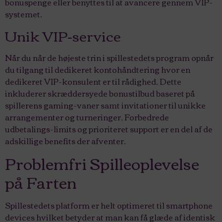
bonuspenge eller benyttes til at avancere gennem VIP-
systemet.
Unik VIP-service
Når du når de højeste trin i spillestedets program opnår
du tilgang til dedikeret kontohåndtering hvor en
dedikeret VIP-konsulent er til rådighed. Dette
inkluderer skræddersyede bonustilbud baseret på
spillerens gaming-vaner samt invitationer til unikke
arrangementer og turneringer. Forbedrede
udbetalings-limits og prioriteret support er en del af de
adskillige benefits der afventer.
Problemfri Spilleoplevelse
på Farten
Spillestedets platform er helt optimeret til smartphone
devices hvilket betyder at man kan få glæde af identisk