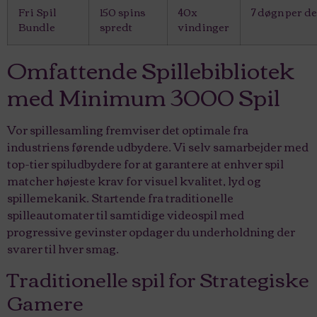
Fri Spil
150 spins
40x
7 døgn per de
Bundle
spredt
vindinger
Omfattende Spillebibliotek
med Minimum 3000 Spil
Vor spillesamling fremviser det optimale fra
industriens førende udbydere. Vi selv samarbejder med
top-tier spiludbydere for at garantere at enhver spil
matcher højeste krav for visuel kvalitet, lyd og
spillemekanik. Startende fra traditionelle
spilleautomater til samtidige videospil med
progressive gevinster opdager du underholdning der
svarer til hver smag.
Traditionelle spil for Strategiske
Gamere