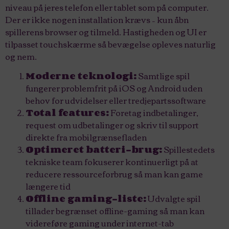
niveau på jeres telefon eller tablet som på computer.
Der er ikke nogen installation krævs – kun åbn
spillerens browser og tilmeld. Hastigheden og UI er
tilpasset touchskærme så bevægelse opleves naturlig
og nem.
Moderne teknologi:
Samtlige spil
fungerer problemfrit på iOS og Android uden
behov for udvidelser eller tredjepartssoftware
Total features:
Foretag indbetalinger,
request om udbetalinger og skriv til support
direkte fra mobilgrænsefladen
Optimeret batteri-brug:
Spillestedets
tekniske team fokuserer kontinuerligt på at
reducere ressourceforbrug så man kan game
længere tid
Offline gaming-liste:
Udvalgte spil
tillader begrænset offline-gaming så man kan
videreføre gaming under internet-tab