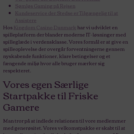
Sømløs Gaming på Rejsen
Kundeservice der Stedse er Tilgængelig til at
Assistere
Hos
Kingdom Casino Danmark
har vi udviklet en
spilleplatform der blander moderne IT-løsninger med
spilleglæde i verdensklasse. Vores formål er at give en
spilleoplevelse der overgår forventningerne gennem
nyskabende funktioner, klare betingelser og et
fængende miljø hvor alle bruger mærker sig
respekteret.
Vores egen Særlige
Startpakke til Friske
Gamere
Man tror på at indlede relationen til vore medlemmer
med generøsitet. Vores velkomstpakke er skabt til at