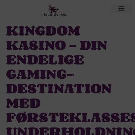
KINGDOM
KASINO – DIN
ENDELIGE
GAMING-
DESTINATION
MED
FØRSTEKLASSE
UNDERHOLDNIN