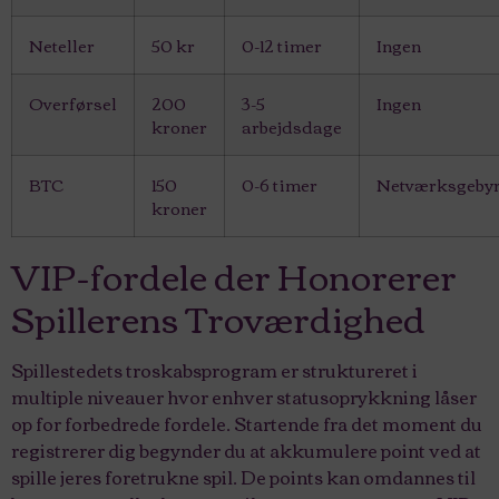
Neteller
50 kr
0-12 timer
Ingen
Overførsel
200
3-5
Ingen
kroner
arbejdsdage
BTC
150
0-6 timer
Netværksgeby
kroner
VIP-fordele der Honorerer
Spillerens Troværdighed
Spillestedets troskabsprogram er struktureret i
multiple niveauer hvor enhver statusoprykkning låser
op for forbedrede fordele. Startende fra det moment du
registrerer dig begynder du at akkumulere point ved at
spille jeres foretrukne spil. De points kan omdannes til