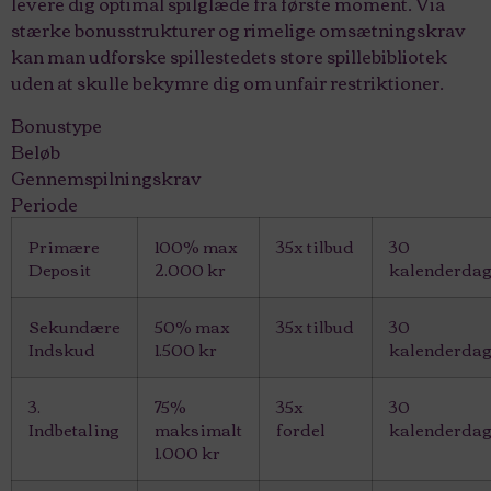
levere dig optimal spilglæde fra første moment. Via
stærke bonusstrukturer og rimelige omsætningskrav
kan man udforske spillestedets store spillebibliotek
uden at skulle bekymre dig om unfair restriktioner.
Bonustype
Beløb
Gennemspilningskrav
Periode
Primære
100% max
35x tilbud
30
Deposit
2.000 kr
kalenderda
Sekundære
50% max
35x tilbud
30
Indskud
1.500 kr
kalenderda
3.
75%
35x
30
Indbetaling
maksimalt
fordel
kalenderda
1.000 kr