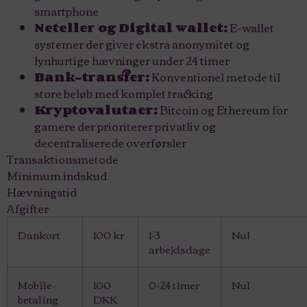
smartphone
Neteller og Digital wallet:
E-wallet
systemer der giver ekstra anonymitet og
lynhurtige hævninger under 24 timer
Bank-transfer:
Konventionel metode til
store beløb med komplet tracking
Kryptovalutaer:
Bitcoin og Ethereum for
gamere der prioriterer privatliv og
decentraliserede overførsler
Transaktionsmetode
Minimum indskud
Hævningstid
Afgifter
Dankort
100 kr
1-3
Nul
arbejdsdage
Mobile-
100
0-24 timer
Nul
betaling
DKK