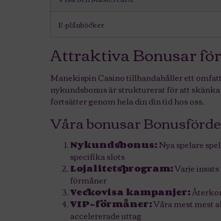
E-plånböcker
Attraktiva Bonusar för
Manekispin Casino tillhandahåller ett omf
nykundsbonus är strukturerat för att skänka
fortsätter genom hela din din tid hos oss.
Våra bonusar Bonusförde
Nykundsbonus:
Nya spelare spel
specifika slots
Lojalitetsprogram:
Varje insats
förmåner
Veckovisa kampanjer:
Återkom
VIP-förmåner:
Våra mest mest ak
accelererade uttag