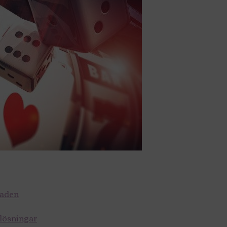
naden
lösningar