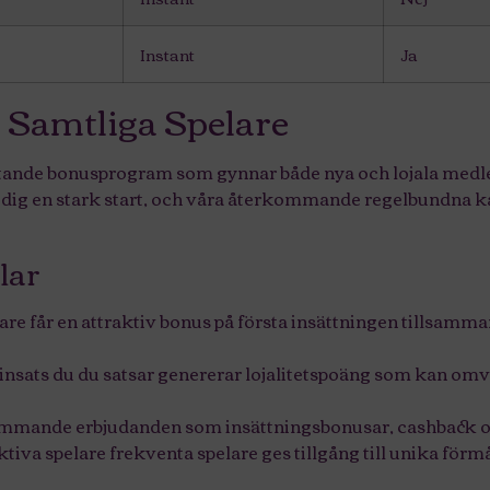
Instant
Ja
 Samtliga Spelare
attande bonusprogram som gynnar både nya och lojala me
 dig en stark start, och våra återkommande regelbundna ka
lar
are får en attraktiv bonus på första insättningen tillsam
 insats du du satsar genererar lojalitetspoäng som kan omva
mande erbjudanden som insättningsbonusar, cashback och
tiva spelare frekventa spelare ges tillgång till unika för