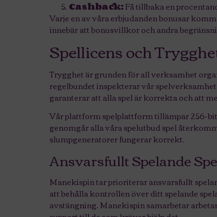
Cashback:
Få tillbaka en procentand
Varje en av våra erbjudanden bonusar kommer 
innebär att bonusvillkor och andra begränsni
Spellicens och Trygghe
Trygghet är grunden för all verksamhet orga
regelbundet inspekterar vår spelverksamhet f
garanterar att alla spel är korrekta och att m
Vår plattform spelplattform tillämpar 256-bi
genomgår alla våra spelutbud spel återkomma
slumpgeneratorer fungerar korrekt.
Ansvarsfullt Spelande Sp
Manekispin tar prioriterar ansvarsfullt spelan
att behålla kontrollen över ditt spelande spel
avstängning. Manekispin samarbetar arbetar 
support till de som kräver hjälp det.