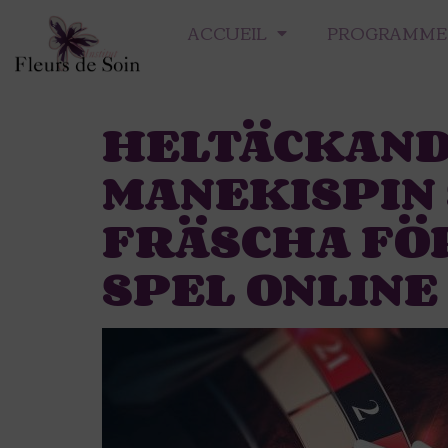
ACCUEIL
PROGRAMMES
HELTÄCKANDE
MANEKISPIN 
FRÄSCHA FÖ
SPEL ONLINE