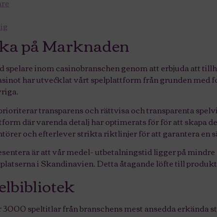
are
dig
nika på Marknaden
odd spelare inom casinobranschen genom att erbjuda att ti
inot har utvecklat vårt spelplattform från grunden med fo
vriga.
rioriterar transparens och rättvisa och transparenta spelvill
attform där varenda detalj har optimerats för för att skapa
rer och efterlever strikta riktlinjer för att garantera en s
sentera är att vår medel- utbetalningstid ligger på mindre 
lplatserna i Skandinavien. Detta åtagande löfte till produ
lbibliotek
er 3000 speltitlar från branschens mest ansedda erkända s