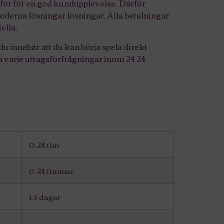
för för en god kundupplevelse. Därför
oderna lösningar lösningar. Alla betalningar
ella.
du innebär att du kan börja spela direkt
a varje uttagsförfrågningar inom 24 24
0-24 tim
0-24 timmar
1-5 dagar
–