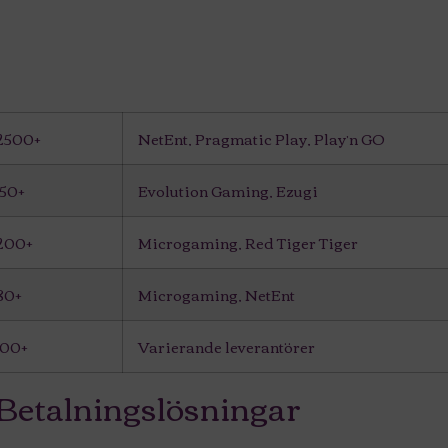
2500+
NetEnt, Pragmatic Play, Play’n GO
150+
Evolution Gaming, Ezugi
200+
Microgaming, Red Tiger Tiger
80+
Microgaming, NetEnt
100+
Varierande leverantörer
Betalningslösningar