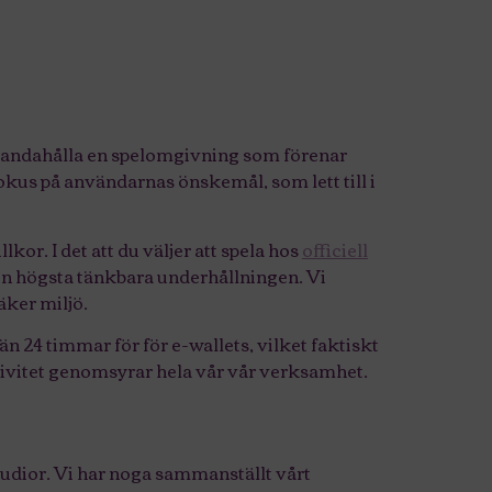
llhandahålla en spelomgivning som förenar
kus på användarnas önskemål, som lett till i
kor. I det att du väljer att spela hos
officiell
 den högsta tänkbara underhållningen. Vi
äker miljö.
än 24 timmar för för e-wallets, vilket faktiskt
ktivitet genomsyrar hela vår vår verksamhet.
tudior. Vi har noga sammanställt vårt