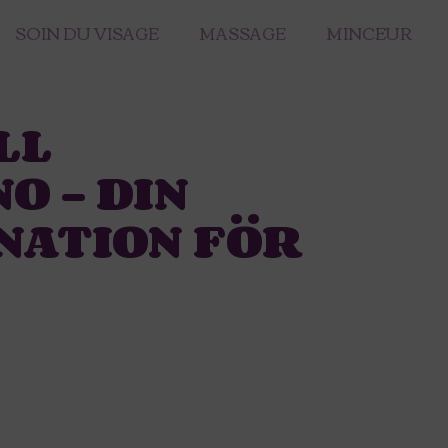
SOIN DU VISAGE
MASSAGE
MINCEUR
LL
O – DIN
NATION FÖR