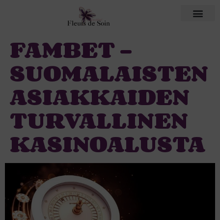
FAMBET –
SUOMALAISTEN
ASIAKKAIDEN
TURVALLINEN
KASINOALUSTA