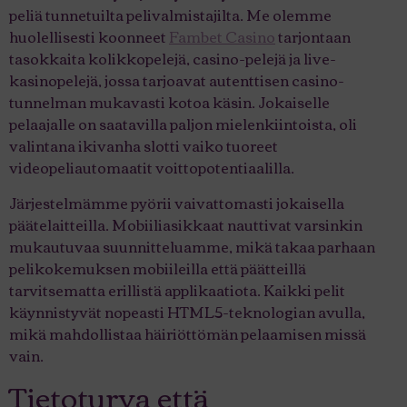
peliä tunnetuilta pelivalmistajilta. Me olemme
huolellisesti koonneet
Fambet Casino
tarjontaan
tasokkaita kolikkopelejä, casino-pelejä ja live-
kasinopelejä, jossa tarjoavat autenttisen casino-
tunnelman mukavasti kotoa käsin. Jokaiselle
pelaajalle on saatavilla paljon mielenkiintoista, oli
valintana ikivanha slotti vaiko tuoreet
videopeliautomaatit voittopotentiaalilla.
Järjestelmämme pyörii vaivattomasti jokaisella
päätelaitteilla. Mobiiliasikkaat nauttivat varsinkin
mukautuvaa suunnitteluamme, mikä takaa parhaan
pelikokemuksen mobiileilla että päätteillä
tarvitsematta erillistä applikaatiota. Kaikki pelit
käynnistyvät nopeasti HTML5-teknologian avulla,
mikä mahdollistaa häiriöttömän pelaamisen missä
vain.
Tietoturva että