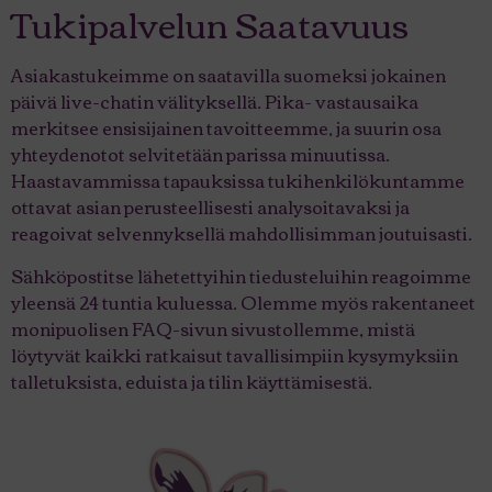
Tukipalvelun Saatavuus
Asiakastukeimme on saatavilla suomeksi jokainen
päivä live-chatin välityksellä. Pika- vastausaika
merkitsee ensisijainen tavoitteemme, ja suurin osa
yhteydenotot selvitetään parissa minuutissa.
Haastavammissa tapauksissa tukihenkilökuntamme
ottavat asian perusteellisesti analysoitavaksi ja
reagoivat selvennyksellä mahdollisimman joutuisasti.
Sähköpostitse lähetettyihin tiedusteluihin reagoimme
yleensä 24 tuntia kuluessa. Olemme myös rakentaneet
monipuolisen FAQ-sivun sivustollemme, mistä
löytyvät kaikki ratkaisut tavallisimpiin kysymyksiin
talletuksista, eduista ja tilin käyttämisestä.