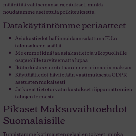
määrittää valitsemansa rajoitukset, minkä
noudatamme asetettuja poikkeuksetta.
Datakäytäntömme periaatteet
Asiakastiedot hallinnoidaan salattuna EU:n
talousalueen sisällä
Me emme ikinä jaa asiakastietoja ulkopuolisille
osapuolille tarvitsematta lupaa
Ikätarkistus suoritetaan ennen primaaria maksua
Käyttäjätiedot hävitetään vaatimuksesta GDPR-
asetusten mukaisesti
Jatkuvat tietoturvatarkastukset riippumattomien
tahojen toimesta
Pikaset Maksuvaihtoehdot
Suomalaisille
Tunnistamme kotimaisten pelaajien toiveet, minkä