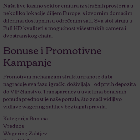
Naša live kasino sektor emitira iz stručnih prostorija u
nekoliko lokacije diljem Europe, s izvornim domaćim
dilerima dostupnim u određenim sati. Sva stol struju u
Full HD kvaliteti s mogućnost višestrukih camera i
dvostranskog chata.
Bonuse i Promotivne
Kampanje
Promotivni mehanizam strukturirano je da bi
nagrađuje sva fazu igrački doživljaja – od prvih depozita
do VIP članstvo. Transparency u uvjetima bonusnih
ponuda prednost je naše portala, što znači vidljivo
vidljive wagering zahtjev bez tajnih pravila.
Kategorija Bonusa
Vrednos
Wagering Zahtjev