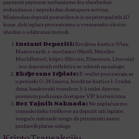
payment payment mehanizme što obezbeđuje
redundancu i neprekidnu dostupnos servisa.
Minimalan depozit postavljen je je na pristupačnih 50
kune, dok isplate procesiramo u vremensko okviru
shodno o odabranoj metodi.
Instant Depoziti:
Kreditne kartice (Visa,
Mastercard), e-novčanici (Skrill, Neteller,
MuchBetter), kripto (Bitcoin, Ethereum, Litecoin)
– sve depozinih reflektira se odmah na nalogu
Ekspresne Isplate:
E-wallet procesiraju se
u periodu 0-24 časova, kreditne kartice 1-3 radni
dana, bankovski transfera 3-5 radni dnevno –
premium podizanja dostupne VIP korisnicima
Bez Tajnih Naknada:
Ne naplaćujemo
transakcijsku troškove za depozit niti isplate,
moguće naknade mogu da primijeniti samo
pružatelji platne usluge
Kripto Transakciju