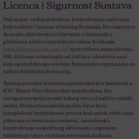
Licenca i Sigurnost Sustava
Naš sustav radi pod striktno kontroliranim uslovima
koje nadzire Curacao eGaming Komisija, što osigurava
da svaku aktivnosti izvršavamo u harmoniji s
globalnim zahtjevima sektora online kockanja.
https://dragonslots.com.hr/
upotrebljava najmoderniju
SSL šifriranu tehnologiju od 256 bita, identičnu onoj
koju upotrebljavaju svjetske financijske organizacije za
zaštitu kritičnih informacija.
System provjere korisnika primijenjen je u harmoniji s
KYC (Know Your Korisnika) standardima, što
omogućava sprječavanje lažnog novca i zaštitu mlađih
osoba. Svaka transakicija prolazi kroz kroz
kompleksni bezbjednosni proces koji sadrži otkrivanje
prijevara u trenutnom vremenu, samočinsko
kontroliranje suspektnog aktivnosti i regularne
zaštitne provjere od strani neovisnih auditora.