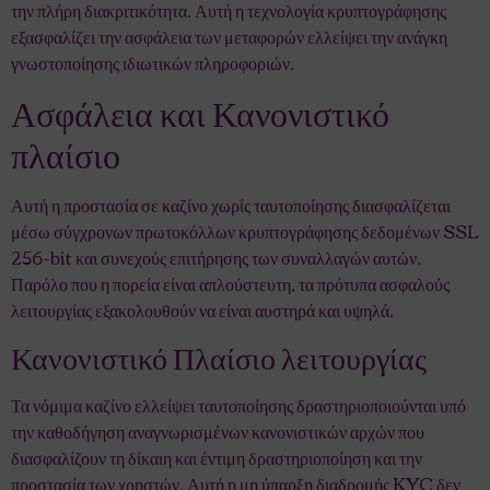
την πλήρη διακριτικότητα. Αυτή η τεχνολογία κρυπτογράφησης
εξασφαλίζει την ασφάλεια των μεταφορών ελλείψει την ανάγκη
γνωστοποίησης ιδιωτικών πληροφοριών.
Ασφάλεια και Κανονιστικό
πλαίσιο
Αυτή η προστασία σε καζίνο χωρίς ταυτοποίησης διασφαλίζεται
μέσω σύγχρονων πρωτοκόλλων κρυπτογράφησης δεδομένων SSL
256-bit και συνεχούς επιτήρησης των συναλλαγών αυτών.
Παρόλο που η πορεία είναι απλούστευτη, τα πρότυπα ασφαλούς
λειτουργίας εξακολουθούν να είναι αυστηρά και υψηλά.
Κανονιστικό Πλαίσιο λειτουργίας
Τα νόμιμα καζίνο ελλείψει ταυτοποίησης δραστηριοποιούνται υπό
την καθοδήγηση αναγνωρισμένων κανονιστικών αρχών που
διασφαλίζουν τη δίκαιη και έντιμη δραστηριοποίηση και την
προστασία των χρηστών. Αυτή η μη ύπαρξη διαδρομής KYC δεν