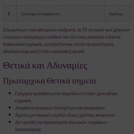
4
Ξεκίνημα στοιχήματος
Αμέσως
Σύμφωνα με επαληθευμένα ευρήματα, το 73 τα εκατό των χρηστών
επιλέγουν πλατφόρμες online που δεν τους απαιτούν επίπονη
διαδικασία εγγραφής, μετατρέποντας τέτοια τη προσέγγιση
ιδιαίτερα δημοφιλή στην ευρωπαϊκή αγορά.
Θετικά και Αδυναμίες
Πρωταρχικά Θετικά σημεία
Γρήγορη πρόσβαση στα παιχνίδια ελλείψει χρονοβόρα
εγγραφή
Ασφάλεια ατομικών δεδομένων και απορρήτου
Άμεσες μεταφορές κερδών δίχως χρόνους αναμονών
Δεν χρειάζεται προσκόμιση ιδιωτικών εγγράφων
ταυτοποίησης