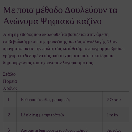
Με ποια μέθοδο Δουλεύουν τα
Ανώνυμα Ψηφιακά καζίνο
Αυτή η μέθοδος που ακολουθείται βασίζεται στην άμεση
επιβεβαίωση μέσω της τραπεζικής σας σας συναλλαγής. Όταν
πραγματοποιείτε την πρώτη σας κατάθεση, το πρόγραμμα βρίσκει
γρήγορα τα δεδομένα σας από το χρηματοπιστωτικό ίδρυμα,
δημιουργώντας ταυτόχρονα τον λογαριασμό σας.
Στάδιο
Πορεία
Χρόνος
1
Καθορισμός αξίας μεταφοράς
30 sec
2
Linking με την τράπεζα
1 min
3
Αυτόματη δημιουργία του λογαριασμού
Αμέσως