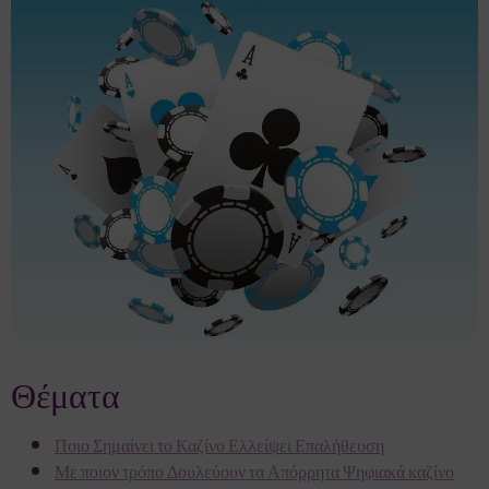
Θέματα
Ποιο Σημαίνει το Καζίνο Ελλείψει Επαλήθευση
Με ποιον τρόπο Δουλεύουν τα Απόρρητα Ψηφιακά καζίνο