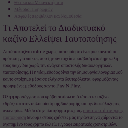
Θετικά και Μειονεκτήματα
Μέθοδοι Πληρωμών
Ασφαλές περιβάλλον και Νομοθεσία
Τι Αποτελεί το Διαδικτυακό
καζίνο Ελλείψει Ταυτοποίησης
Αυτά τα καζίνο online χωρίς ταυτοποίηση είναι μια καινοτόμα
πρόταση για παίκτες που ζητούν ταχεία πρόσβαση στα δημοφιλή
τους παιχνίδια χωρίς την ανάγκη αποστολής δικαιολογητικών
ταυτοποίησης. Η η νέα μέθοδος δίνει την δημιουργία λογαριασμού
και το στοίχημα μέσα σε ελάχιστα δευτερόλεπτα, εφαρμόζοντας
προηγμένες μεθόδους σαν το Pay N Play.
Όλη η προσέγγιση που κρύβεται πίσω από τέτοια τα καζίνο
εδράζεται στην απλοποίηση της διαδρομής και την διαφύλαξη της
ανωνυμίας. Μέσα στην πλατφόρμα μας μας,
casino online χωρις
ταυτοποιηση
δίνουμε στους χρήστες μας την άνεση να χαίρονται το
αγαπημένο τους χόμπυ ελλείψει γραφειοκρατικές χρονοτριβών.