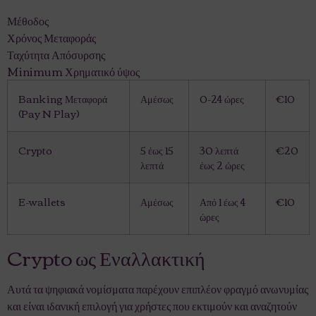
Μέθοδος
Χρόνος Μεταφοράς
Ταχύτητα Απόσυρσης
Minimum Χρηματικό ύψος
Banking Μεταφορά
Αμέσως
0-24 ώρες
€10
(Pay N Play)
Crypto
5 έως 15
30 λεπτά
€20
λεπτά
έως 2 ώρες
E-wallets
Αμέσως
Από 1 έως 4
€10
ώρες
Crypto ως Εναλλακτική
Αυτά τα ψηφιακά νομίσματα παρέχουν επιπλέον φραγμό ανωνυμίας
και είναι ιδανική επιλογή για χρήστες που εκτιμούν και αναζητούν