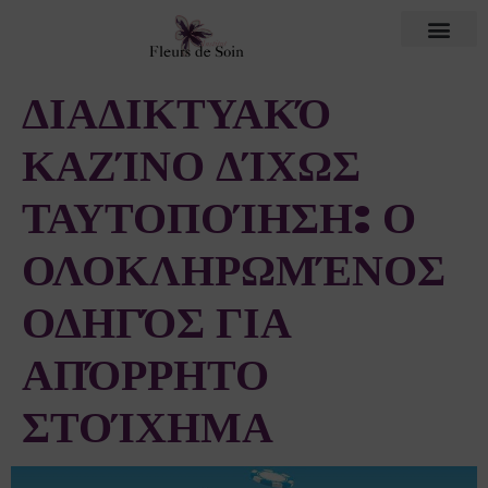
ΔΙΑΔΙΚΤΥΑΚΌ
ΚΑΖΊΝΟ ΔΊΧΩΣ
ΤΑΥΤΟΠΟΊΗΣΗ: Ο
ΟΛΟΚΛΗΡΩΜΈΝΟΣ
ΟΔΗΓΌΣ ΓΙΑ
ΑΠΌΡΡΗΤΟ
ΣΤΟΊΧΗΜΑ