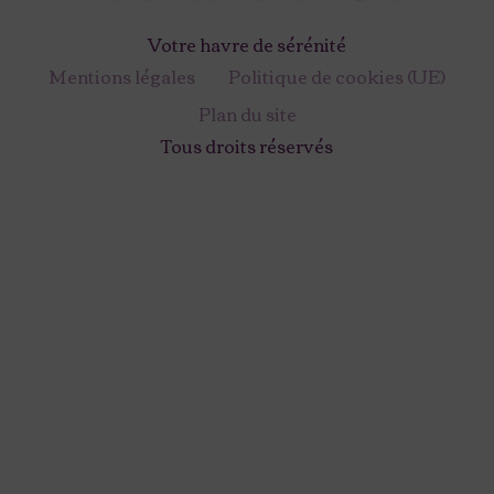
Votre havre de sérénité
Mentions légales
Politique de cookies (UE)
Plan du site
Tous droits réservés