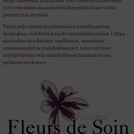
siinä vaiheessa, jolloin olet itse virkeimmilläsi sekä
voit tekemään suunnitelmallisia päätöksiä vailla
painetta tai stressiä.
Tämä peli esittää ainutlaatuisen kombinaation
strategiaa, viihdettä ja tuottomahdollisuuksia. Olitpa
aloittelija tai edistynyt osallistuja, annamme
ominaisuudet ja mahdollisuudet, mitä tarvitset
miellyttävään että mahdollisesti kannattavaan
pelikokemukseen.