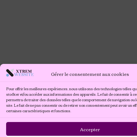
Gérer le consentement aux cookies
Pour offrir les meilleures expériences, nous utilisons des technologies telles q
stocker et/ou accéder aux informations des appareils. Le fait de consentir à c
permettra de traiter des données telles que le comportement de navigation ou l
site. Le fait de ne pas consentir ou de retirer son consentement peut avoir un eff
certaines caractéristiques et fonctions.
Accepter