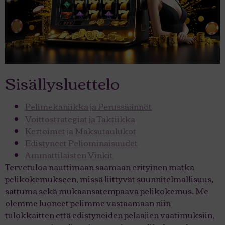
Sisällysluettelo
Pelimekaniikka ja Perussäännöt
Voittostrategiat ja Taktiikka
Kertoimet ja Maksutaulukot
Edistyneet Peliominaisuudet
Ammattilaisten Vinkit
Tervetuloa nauttimaan saamaan erityinen matka
pelikokemukseen, missä liittyvät suunnitelmallisuus,
sattuma sekä mukaansatempaava pelikokemus. Me
olemme luoneet pelimme vastaamaan niin
tulokkaitten että edistyneiden pelaajien vaatimuksiin,