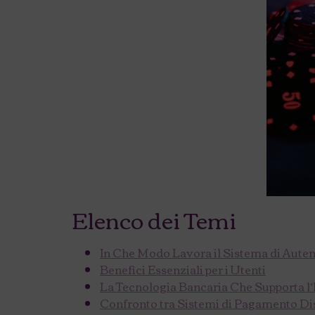
Elenco dei Temi
In Che Modo Lavora il Sistema di Aute
Benefici Essenziali per i Utenti
La Tecnologia Bancaria Che Supporta l
Confronto tra Sistemi di Pagamento Dis