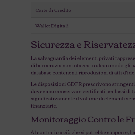
Carte di Credito
Wallet Digitali
Sicurezza e Riservate
La salvaguardia dei elementi privati rappresent
di burocrazia non intacca in alcun modo gli par
database contenenti riproduzioni di atti d’ide
Le disposizioni GDPR prescrivono stringenti l
dovevano conservare certificati per lassi di 
significativamente il volume di elementi sens
finanziarie.
Monitoraggio Contro le Fr
Al contrario a ciò che si potrebbe supporre, l