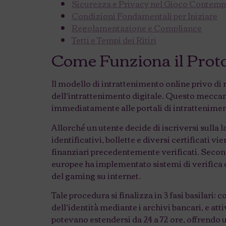
Sicurezza e Privacy nel Gioco Contem
Condizioni Fondamentali per Iniziare
Regolamentazione e Compliance
Tetti e Tempi dei Ritiri
Come Funziona il Proto
Il modello di intrattenimento online privo di 
dell’intrattenimento digitale. Questo meccani
immediatamente alle portali di intratteniment
Allorché un utente decide di iscriversi sulla l
identificativi, bollette e diversi certificati 
finanziari precedentemente verificati. Secondo
europee ha implementato sistemi di verifica 
del gaming su internet.
Tale procedura si finalizza in 3 fasi basilari
dell’identità mediante i archivi bancari, e a
potevano estendersi da 24 a 72 ore, offrendo 