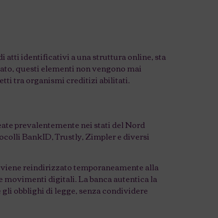
tti identificativi a una struttura online, sta
orato, questi elementi non vengono mai
ti tra organismi creditizi abilitati.
create prevalentemente nei stati del Nord
tocolli BankID, Trustly, Zimpler e diversi
, viene reindirizzato temporaneamente alla
e movimenti digitali. La banca autentica la
gli obblighi di legge, senza condividere