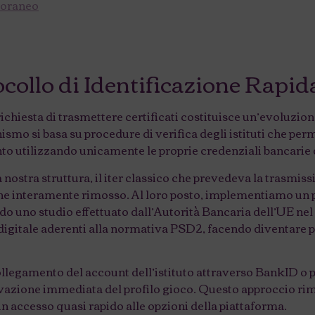
poraneo
collo di Identificazione Rapid
richiesta di trasmettere certificati costituisce un’evoluzion
smo si basa su procedure di verifica degli istituti che perm
o utilizzando unicamente le proprie credenziali bancarie d
a nostra struttura, il iter classico che prevedeva la trasmissi
viene interamente rimosso. Al loro posto, implementiamo un pr
 uno studio effettuato dall’Autorità Bancaria dell’UE nel 20
digitale aderenti alla normativa PSD2, facendo diventare p
: collegamento del account dell’istituto attraverso BankID o 
ttivazione immediata del profilo gioco. Questo approccio r
un accesso quasi rapido alle opzioni della piattaforma.