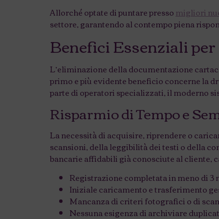
Allorché optate di puntare presso
migliori nu
settore, garantendo al contempo piena rispond
Benefici Essenziali per 
L’eliminazione della documentazione cartacea
primo e più evidente beneficio concerne la dr
parte di operatori specializzati, il moderno s
Risparmio di Tempo e Sem
La necessità di acquisire, riprendere o caric
scansioni, della leggibilità dei testi o della
bancarie affidabili già conosciute al cliente,
Registrazione completata in meno di 3 m
Iniziale caricamento e trasferimento gest
Mancanza di criteri fotografici o di sca
Nessuna esigenza di archiviare duplicati