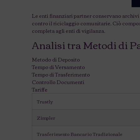
Le enti finanziari partner conservano archivi 
contro il riciclaggio comunitarie. Ciò comport
completa agli enti di vigilanza.
Analisi tra Metodi di 
Metodo di Deposito
Tempo di Versamento
Tempo di Trasferimento
Controllo Documenti
Tariffe
Trustly
Zimpler
Trasferimento Bancario Tradizionale