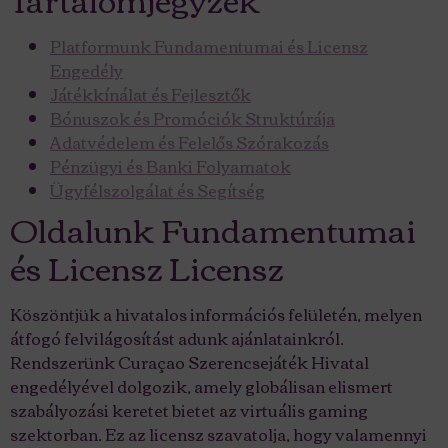
Platformunk Fundamentumai és Licensz
Engedély
Játékkínálat és Fejlesztők
Bónuszok és Promóciók Struktúrája
Adatvédelem és Felelős Szórakozás
Pénzügyi és Banki Folyamatok
Ügyfélszolgálat és Segítség
Oldalunk Fundamentumai
és Licensz Licensz
Köszöntjük a hivatalos információs felületén, melyen
átfogó felvilágosítást adunk ajánlatainkról.
Rendszerünk Curaçao Szerencsejáték Hivatal
engedélyével dolgozik, amely globálisan elismert
szabályozási keretet bietet az virtuális gaming
szektorban. Ez az licensz szavatolja, hogy valamennyi