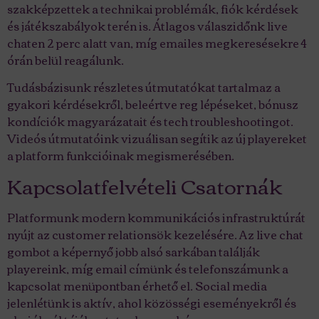
szakképzettek a technikai problémák, fiók kérdések
és játékszabályok terén is. Átlagos válaszidőnk live
chaten 2 perc alatt van, míg emailes megkeresésekre 4
órán belül reagálunk.
Tudásbázisunk részletes útmutatókat tartalmaz a
gyakori kérdésekről, beleértve reg lépéseket, bónusz
kondíciók magyarázatait és tech troubleshootingot.
Videós útmutatóink vizuálisan segítik az új playereket
a platform funkcióinak megismerésében.
Kapcsolatfelvételi Csatornák
Platformunk modern kommunikációs infrastruktúrát
nyújt az customer relationsök kezelésére. Az live chat
gombot a képernyő jobb alsó sarkában találják
playereink, míg email címünk és telefonszámunk a
kapcsolat menüpontban érhető el. Social media
jelenlétünk is aktív, ahol közösségi eseményekről és