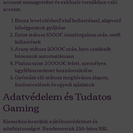
account managereket és exkluzív tornákhoz való
accesst.
Bronz level elérhető első befizetéssel, alapvető
hűségpontok gyűjtése
Ezüst státusz 1000€ összforgalom után, swift
kifizetések
Arany státusz 5000€ után, havi cashback
bónuszok automatikusan
Platina szint 20000€ felett, személyes
ügyfélmenedzser hozzárendelése
Gyémánt elit státusz meghívásos alapon,
limitnövelések és egyedi ajánlatok
Adatvédelem és Tudatos
Gaming
Kiemelten kezeljük a játékosvédelmet és
adatbiztonságot. Rendszereink 256-bites SSL