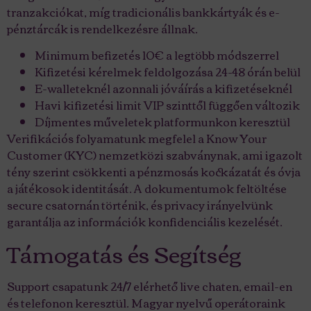
tranzakciókat, míg tradicionális bankkártyák és e-
pénztárcák is rendelkezésre állnak.
Minimum befizetés 10€ a legtöbb módszerrel
Kifizetési kérelmek feldolgozása 24-48 órán belül
E-walleteknél azonnali jóváírás a kifizetéseknél
Havi kifizetési limit VIP szinttől függően változik
Díjmentes műveletek platformunkon keresztül
Verifikációs folyamatunk megfelel a Know Your
Customer (KYC) nemzetközi szabványnak, ami igazolt
tény szerint csökkenti a pénzmosás kockázatát és óvja
a játékosok identitását. A dokumentumok feltöltése
secure csatornán történik, és privacy irányelvünk
garantálja az információk konfidenciális kezelését.
Támogatás és Segítség
Support csapatunk 24/7 elérhető live chaten, email-en
és telefonon keresztül. Magyar nyelvű operátoraink