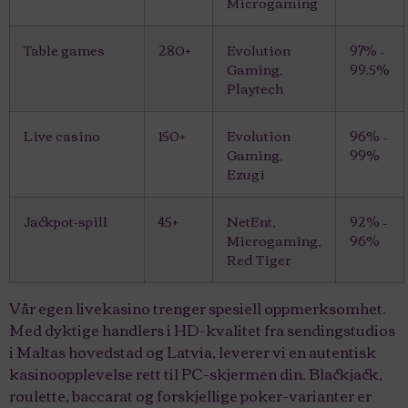
Microgaming
Table games
280+
Evolution
97% –
Gaming,
99.5%
Playtech
Live casino
150+
Evolution
96% –
Gaming,
99%
Ezugi
Jackpot-spill
45+
NetEnt,
92% –
Microgaming,
96%
Red Tiger
Vår egen livekasino trenger spesiell oppmerksomhet.
Med dyktige handlers i HD-kvalitet fra sendingstudios
i Maltas hovedstad og Latvia, leverer vi en autentisk
kasinoopplevelse rett til PC-skjermen din. Blackjack,
roulette, baccarat og forskjellige poker-varianter er