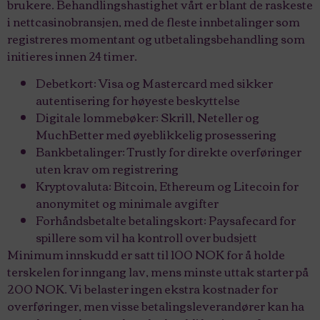
brukere. Behandlingshastighet vårt er blant de raskeste
i nettcasinobransjen, med de fleste innbetalinger som
registreres momentant og utbetalingsbehandling som
initieres innen 24 timer.
Debetkort: Visa og Mastercard med sikker
autentisering for høyeste beskyttelse
Digitale lommebøker: Skrill, Neteller og
MuchBetter med øyeblikkelig prosessering
Bankbetalinger: Trustly for direkte overføringer
uten krav om registrering
Kryptovaluta: Bitcoin, Ethereum og Litecoin for
anonymitet og minimale avgifter
Forhåndsbetalte betalingskort: Paysafecard for
spillere som vil ha kontroll over budsjett
Minimum innskudd er satt til 100 NOK for å holde
terskelen for inngang lav, mens minste uttak starter på
200 NOK. Vi belaster ingen ekstra kostnader for
overføringer, men visse betalingsleverandører kan ha