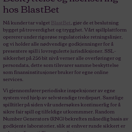
hos BlastBet
Nå kunder tar valget
BlastBet
, gjør de et beslutning
bygget på troverdighet og trygghet. Vårt spillplattform
opererer under rigorøse regulatoriske retningslinjer,
og vi holder alle nødvendige godkjenninger for å
presentere spill i lovregulerte jurisdiksjoner. SSL-
sikkerhet på 256 bit nivå verner alle overføringer og
persondata, dette som tilsvarer samme beskyttelse
som finansinstitusjoner bruker for egne online
services.
Vi gjennomfører periodiske inspeksjoner av egne
system ved hjelp av selvstendige tredjepart. Samtlige
spilltitler på siden vår undersøkes kontinuerlig for å
sikre fair spill og tilfeldige utkommmer. Random
Number Generators (RNG) bekreftes månedlig basis av
godkjente laboratorier, slik at enhver runde sikkert er