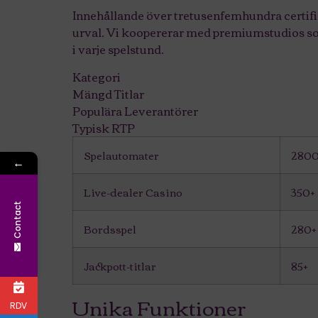
Innehållande över tretusenfemhundra certif
urval. Vi koopererar med premiumstudios so
i varje spelstund.
Kategori
Mängd Titlar
Populära Leverantörer
Typisk RTP
Spelautomater
2800
←
Live-dealer Casino
350+
Contact
Bordsspel
280+
Jackpott-titlar
85+
Unika Funktioner
RDV