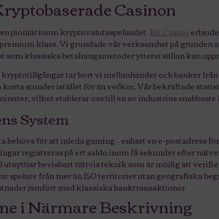
 Kryptobaserade Casinon
m en pionjär inom kryptovalutaspelandet.
Bit Casino
erbjud
premium klass. Vi grundade vår verksamhet på grunden at
 som klassiska betalningsmetoder ytterst sällan kan upp
kryptotillgångar tar bort vi mellanhänder och banker från 
orta stunder istället för än veckor. Vår bekräftade statis
nuter, vilket etablerar oss till en av industrins snabbaste 
ens System
a behövs för att inleda gaming – enbart en e-postadress för
ingar registreras på ert saldo inom få sekunder efter nätve
l utnyttjar bevisbart rättvis teknik som är möjlig att verifi
ar spelare från mer än 150 territorier utan geografiska be
nader jämfört med klassiska banktransaktioner
me i Närmare Beskrivning