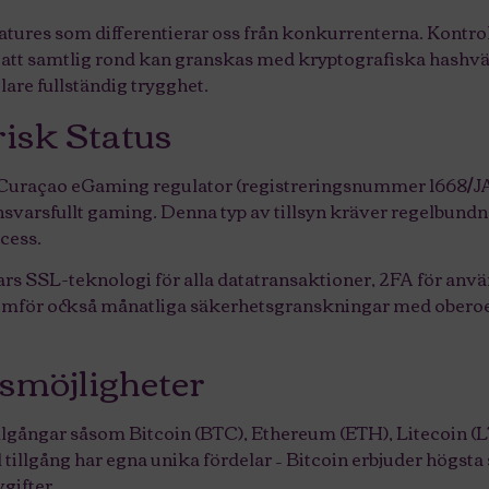
eatures som differentierar oss från konkurrenterna. Kontrol
är att samtlig rond kan granskas med kryptografiska hash
are fullständig trygghet.
risk Status
av Curaçao eGaming regulator (registreringsnummer 1668/JAZ
nsvarsfullt gaming. Denna typ av tillsyn kräver regelbundn
cess.
s SSL-teknologi för alla datatransaktioner, 2FA för anvä
omför också månatliga säkerhetsgranskningar med oberoen
smöjligheter
illgångar såsom Bitcoin (BTC), Ethereum (ETH), Litecoin (
tillgång har egna unika fördelar – Bitcoin erbjuder högsta
gifter.