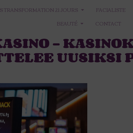
 TRANSFORMATION 21 JOURS
FACIALISTE
BEAUTÉ
CONTACT
ASINO – KASINO
TTELEE UUSIKSI 