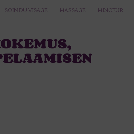
SOIN DU VISAGE
MASSAGE
MINCEUR
KOKEMUS,
PELAAMISEN