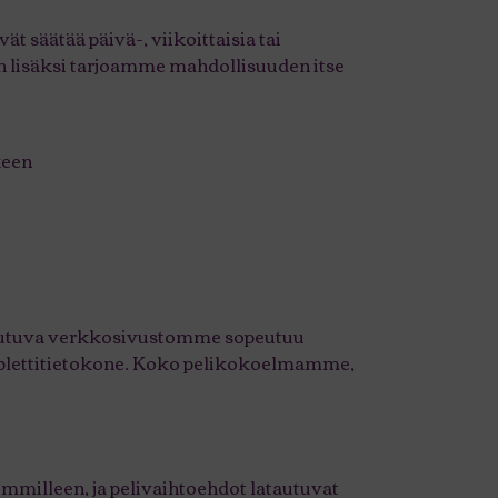
säätää päivä-, viikoittaisia tai
den lisäksi tarjoamme mahdollisuuden itse
keen
Mukautuva verkkosivustomme sopeutuu
tablettitietokone. Koko pelikokoelmamme,
immilleen, ja pelivaihtoehdot latautuvat