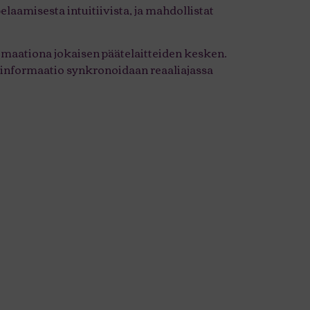
aamisesta intuitiivista, ja mahdollistat
utomaationa jokaisen päätelaitteiden kesken.
usinformaatio synkronoidaan reaaliajassa