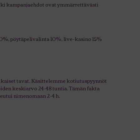
ikki kampanjaehdot ovat ymmärrettävästi
00%, pöytäpelivalinta 10%, live-kasino 15%
aikaiset tavat. Käsittelemme kotiutuspyynnöt
oiden keskiarvo 24-48 tuntia. Tämän fakta
oteutui nimenomaan 2-4 h.