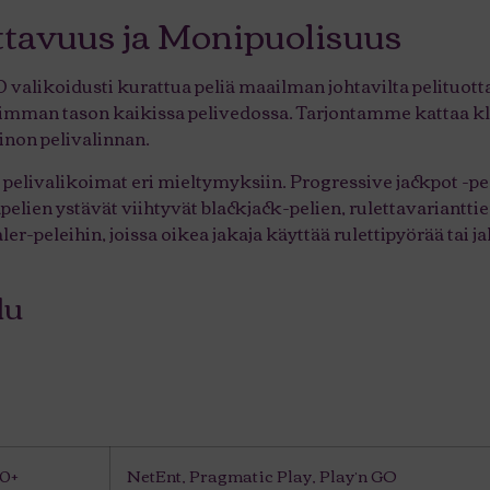
tavuus ja Monipuolisuus
alikoidusti kurattua peliä maailman johtavilta pelituottaj
imman tason kaikissa pelivedossa. Tarjontamme kattaa kla
sinon pelivalinnan.
t pelivalikoimat eri mieltymyksiin. Progressive jackpot 
pelien ystävät viihtyvät blackjack-pelien, rulettavarianttie
r-peleihin, joissa oikea jakaja käyttää rulettipyörää tai jak
lu
0+
NetEnt, Pragmatic Play, Play’n GO