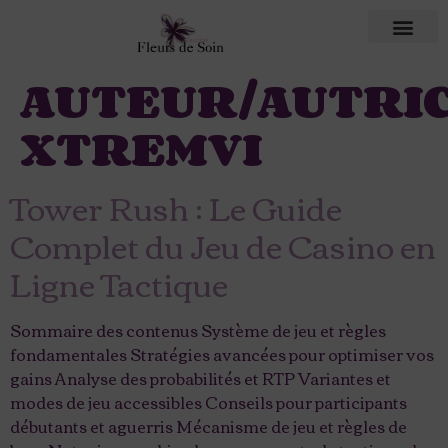
AUTEUR/AUTRIC
XTREMVI
Tower Rush : Le Guide
Complet du Jeu de Casino en
Ligne Tactique
Sommaire des contenus Système de jeu et règles
fondamentales Stratégies avancées pour optimiser vos
gains Analyse des probabilités et RTP Variantes et
modes de jeu accessibles Conseils pour participants
débutants et aguerris Mécanisme de jeu et règles de