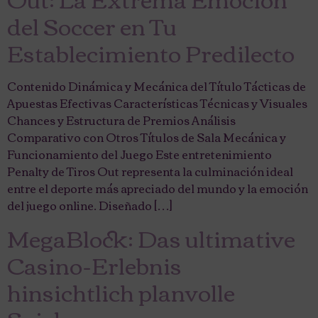
del Soccer en Tu
Establecimiento Predilecto
Contenido Dinámica y Mecánica del Título Tácticas de
Apuestas Efectivas Características Técnicas y Visuales
Chances y Estructura de Premios Análisis
Comparativo con Otros Títulos de Sala Mecánica y
Funcionamiento del Juego Este entretenimiento
Penalty de Tiros Out representa la culminación ideal
entre el deporte más apreciado del mundo y la emoción
del juego online. Diseñado […]
MegaBlock: Das ultimative
Casino-Erlebnis
hinsichtlich planvolle