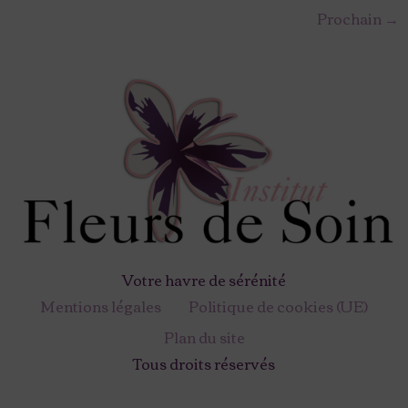
Prochain
→
Votre havre de sérénité
Mentions légales
Politique de cookies (UE)
Plan du site
Tous droits réservés