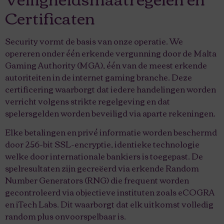
Certificaten
Security vormt de basis van onze operatie. We
opereren onder één erkende vergunning door de Malta
Gaming Authority (MGA), één van de meest erkende
autoriteiten in de internet gaming branche. Deze
certificering waarborgt dat iedere handelingen worden
verricht volgens strikte regelgeving en dat
spelersgelden worden beveiligd via aparte rekeningen.
Elke betalingen en privé informatie worden beschermd
door 256-bit SSL-encryptie, identieke technologie
welke door internationale bankiers is toegepast. De
spelresultaten zijn gecreëerd via erkende Random
Number Generators (RNG) die frequent worden
gecontroleerd via objectieve instituten zoals eCOGRA
en iTech Labs. Dit waarborgt dat elk uitkomst volledig
random plus onvoorspelbaar is.