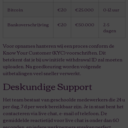
Bitcoin
€20
€25.000
0-12 uur
Bankoverschrijving
€20
€50.000
2-5
dagen
Voor opnames hanteren wij een proces conform de
Know Your Customer (KYC) voorschriften. Dit
betekent dat je bij uw initiële withdrawal ID zal moeten
uploaden. Na goedkeuring worden volgende
uitbetalingen veel sneller verwerkt.
Deskundige Support
Het team bestaat van geschoolde medewerkers die 24 u
per dag, 7 d per week bereikbaar zijn. Je in staat bent het
contacteren via live chat, e-mail of telefoon. De
gemiddelde reactietijd voor live chat is onder dan 60
seconden, en iedere werknemers spreken perfect