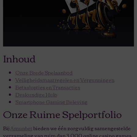
Inhoud
Onze Brede Spelaanbod
Veiligheidsmaatregelen en Vergunningen
Betaalopties en Transacties
Deskundige Hulp
Smartphone Gaming Beleving
Onze Ruime Spelportfolio
Bij
Amunbet
bieden we één zorgvuldig samengestelde
verzameling van ruim dan 3.000 online casino games