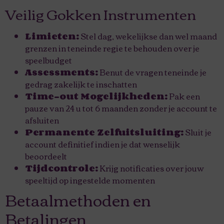
Veilig Gokken Instrumenten
Limieten:
Stel dag, wekelijkse dan wel maand
grenzen in teneinde regie te behouden over je
speelbudget
Assessments:
Benut de vragen teneinde je
gedrag zakelijk te inschatten
Time-out Mogelijkheden:
Pak een
pauze van 24 u tot 6 maanden zonder je account te
afsluiten
Permanente Zelfuitsluiting:
Sluit je
account definitief indien je dat wenselijk
beoordeelt
Tijdcontrole:
Krijg notificaties over jouw
speeltijd op ingestelde momenten
Betaalmethoden en
Betalingen